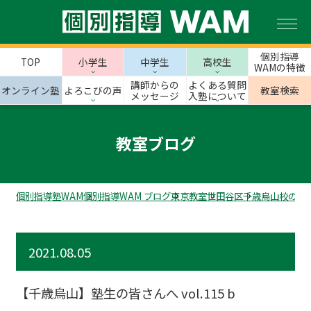
個別指導
TOP
小学生
中学生
高校生
WAMの特徴
講師からの
よくある質問
オンライン塾
よろこびの声
教室検索
メッセージ
入塾について
教室ブログ
個別指導塾WAM
個別指導WAM ブログ
東京教室
世田谷区
千歳烏山校のス
2021.08.05
【千歳烏山】塾生の皆さんへ vol.115 b