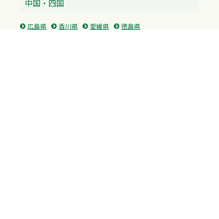
中国・四国
広島県
香川県
愛媛県
徳島県
九州・沖縄
福岡県
佐賀県
長崎県
熊本県
沖縄県
プライバシーポリシー
H.M.GROUP
WAMからのお知らせ
サイトマップ
自習室利用申込
成績保証制度 利用申込
Copyright © 2023 Whole Ability Making WAM. All Rights Reserved.