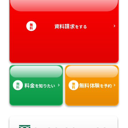
静岡県
和歌山県
徳島県
大分県
無
資料請求
をする
愛知県
香川県
料
宮崎県
愛媛県
鹿児島県
高知県
沖縄県
無
無
料金
無料体験
を知りたい
を予約
料
料