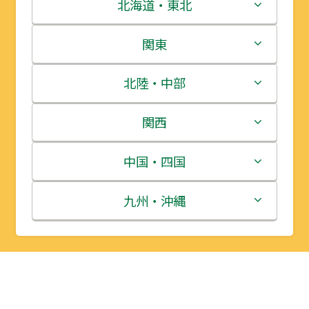
北海道・東北
北海道
関東
青森県
茨城県
北陸・中部
岩手県
栃木県
新潟県
関西
宮城県
群馬県
富山県
三重県
中国・四国
秋田県
埼玉県
石川県
滋賀県
鳥取県
九州・沖縄
山形県
千葉県
福井県
京都府
島根県
福岡県
福島県
東京都
山梨県
大阪府
岡山県
佐賀県