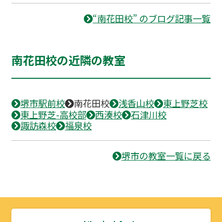
“南花田校” のブログ記事一覧
南花田校の近隣の教室
堺市駅前校
南花田校
浅香山校
東上野芝校
東上野芝-高校部
西湊校
石津川校
諏訪森校
福泉校
堺市の教室一覧に戻る