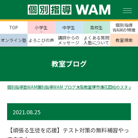
個別指導
TOP
小学生
中学生
高校生
WAMの特徴
講師からの
よくある質問
オンライン塾
よろこびの声
教室検索
メッセージ
入塾について
教室ブログ
個別指導塾WAM
個別指導WAM ブログ
大阪教室
堺市
南花田校のスタッフ
2021.08.25
【頑張る生徒を応援】テスト対策の無料補習やっ