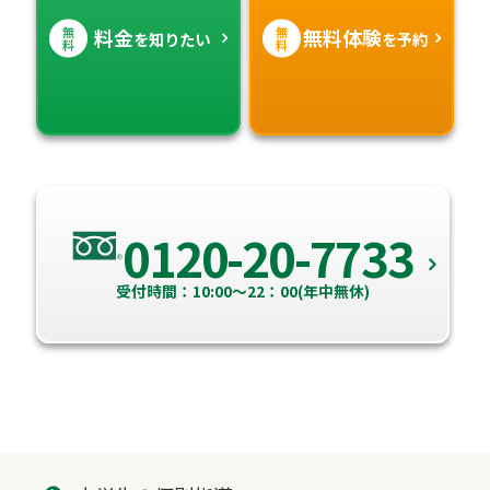
無
無
料金
無料体験
を知りたい
を予約
料
料
0120-20-7733
受付時間：10:00～22：00(年中無休)