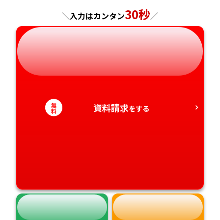
神奈川県
長野県
兵庫県
広島県
長崎県
30秒
＼入力はカンタン
／
岐阜県
奈良県
山口県
熊本県
静岡県
和歌山県
徳島県
大分県
愛知県
香川県
宮崎県
無
資料請求
をする
愛媛県
料
鹿児島県
高知県
沖縄県