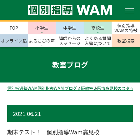
個別指導
TOP
小学生
中学生
高校生
WAMの特徴
講師からの
よくある質問
オンライン塾
よろこびの声
教室検索
メッセージ
入塾について
教室ブログ
個別指導塾WAM
個別指導WAM ブログ
大阪教室
大阪市
高見校のスタッフ
2021.06.21
期末テスト！ 個別指導Wam高見校