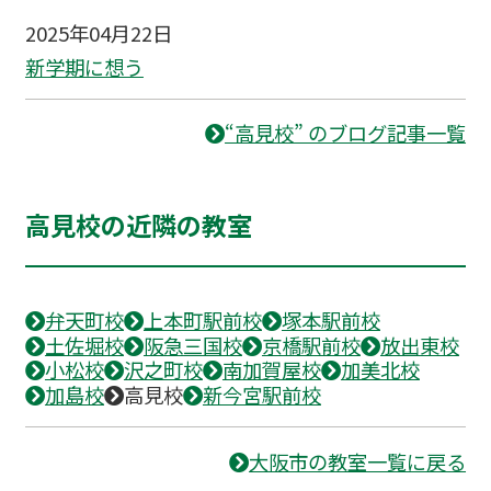
2025年04月22日
新学期に想う
“高見校” のブログ記事一覧
高見校の近隣の教室
弁天町校
上本町駅前校
塚本駅前校
土佐堀校
阪急三国校
京橋駅前校
放出東校
小松校
沢之町校
南加賀屋校
加美北校
加島校
高見校
新今宮駅前校
大阪市の教室一覧に戻る