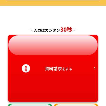
福井県
京都府
島根県
福岡県
福島県
東京都
山梨県
大阪府
岡山県
佐賀県
神奈川県
長野県
兵庫県
広島県
長崎県
30秒
＼入力はカンタン
／
岐阜県
奈良県
山口県
熊本県
静岡県
和歌山県
徳島県
大分県
愛知県
香川県
宮崎県
無
資料請求
をする
料
愛媛県
鹿児島県
高知県
沖縄県