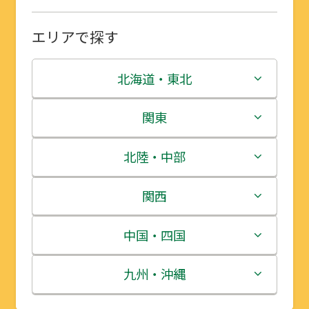
エリアで探す
北海道・東北
北海道
関東
青森県
茨城県
北陸・中部
岩手県
栃木県
新潟県
関西
宮城県
群馬県
富山県
三重県
中国・四国
秋田県
埼玉県
石川県
滋賀県
鳥取県
九州・沖縄
山形県
千葉県