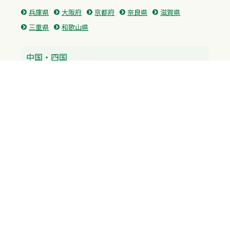
兵庫県
大阪府
京都府
奈良県
滋賀県
三重県
和歌山県
中国・四国
広島県
香川県
愛媛県
徳島県
九州・沖縄
福岡県
佐賀県
長崎県
熊本県
沖縄県
プライバシーポリシー
H.M.GROUP
WAMからのお知らせ
サイトマップ