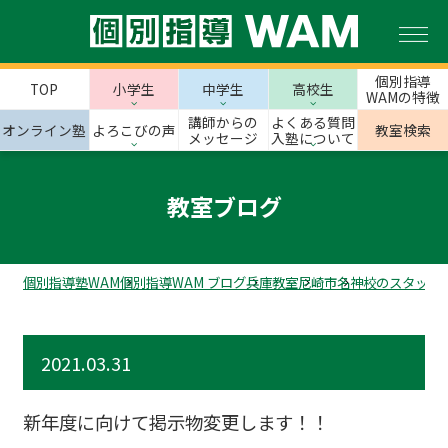
個別指導
TOP
小学生
中学生
高校生
WAMの特徴
講師からの
よくある質問
オンライン塾
よろこびの声
教室検索
メッセージ
入塾について
教室ブログ
個別指導塾WAM
個別指導WAM ブログ
兵庫教室
尼崎市
名神校のスタッフ
2021.03.31
新年度に向けて掲示物変更します！！