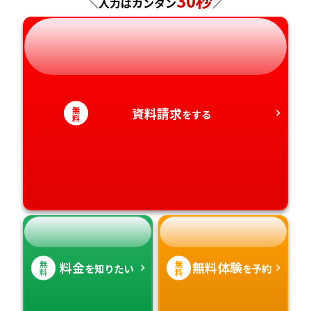
30秒
＼入力はカンタン
／
岐阜県
奈良県
山口県
熊本県
静岡県
和歌山県
徳島県
大分県
愛知県
香川県
宮崎県
無
資料請求
をする
料
愛媛県
鹿児島県
高知県
沖縄県
無
無
料金
無料体験
を知りたい
を予約
料
料