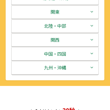
北海道
関東
青森県
茨城県
北陸・中部
岩手県
栃木県
新潟県
関西
宮城県
群馬県
富山県
三重県
中国・四国
秋田県
埼玉県
石川県
滋賀県
鳥取県
九州・沖縄
山形県
千葉県
福井県
京都府
島根県
福岡県
福島県
東京都
山梨県
大阪府
岡山県
佐賀県
神奈川県
長野県
兵庫県
広島県
長崎県