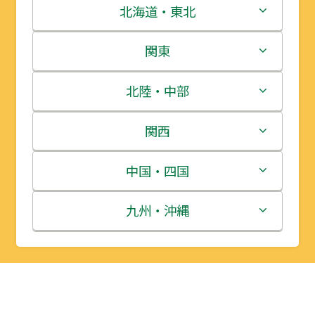
北海道・東北
北海道
関東
青森県
茨城県
北陸・中部
岩手県
栃木県
新潟県
関西
宮城県
群馬県
富山県
三重県
中国・四国
秋田県
埼玉県
石川県
滋賀県
鳥取県
九州・沖縄
山形県
千葉県
福井県
京都府
島根県
福岡県
福島県
東京都
山梨県
大阪府
岡山県
佐賀県