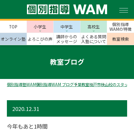
個別指導
TOP
小学生
中学生
高校生
WAMの特徴
講師からの
よくある質問
オンライン塾
よろこびの声
教室検索
メッセージ
入塾について
教室ブログ
個別指導塾WAM
個別指導WAM ブログ
千葉教室
松戸市
秋山校のスタッフ
2020.12.31
今年もあと1時間