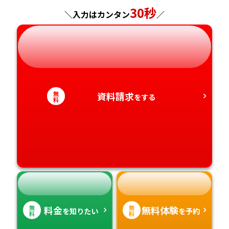
神奈川県
長野県
兵庫県
広島県
長崎県
30秒
＼入力はカンタン
／
岐阜県
奈良県
山口県
熊本県
静岡県
和歌山県
徳島県
大分県
愛知県
香川県
宮崎県
無
資料請求
をする
料
愛媛県
鹿児島県
高知県
沖縄県
無
無
料金
無料体験
を知りたい
を予約
料
料