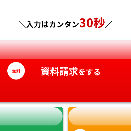
東京都
山口県
30秒
＼入力はカンタン
／
神奈川県
徳島県
香川県
愛媛県
高知県
資料請求
をする
無料