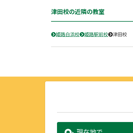
津田校の近隣の教室
姫路白浜校
姫路駅前校
津田校
現在地で