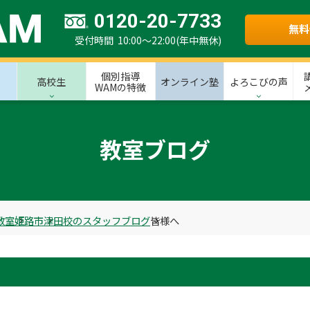
0120-20-7733
無料
受付時間 10:00～22:00(年中無休)
個別指導
高校生
オンライン塾
よろこびの声
WAMの特徴
教室ブログ
教室
姫路市
津田校のスタッフブログ
皆様へ