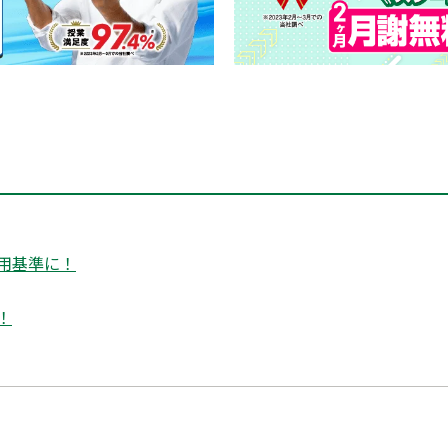
用基準に！
！