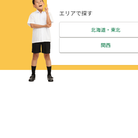
エリアで探す
北海道・東北
北海道
関西
青森県
三重県
岩手県
滋賀県
宮城県
京都府
秋田県
大阪府
山形県
兵庫県
福島県
奈良県