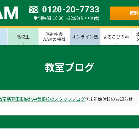
0120-20-7733
無料
受付時間 10:00～22:00(年中無休)
個別指導
高校生
オンライン塾
よろこびの声
WAMの特徴
教室ブログ
教室
新発田市
城北中曽根校のスタッフブログ
年末年始休校のお知らせ