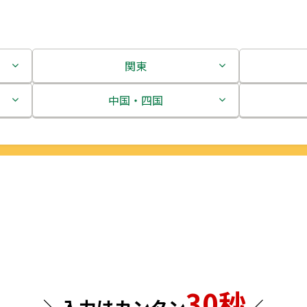
関東
茨城県
中国・四国
栃木県
鳥取県
群馬県
島根県
埼玉県
岡山県
千葉県
広島県
東京都
山口県
30秒
神奈川県
徳島県
＼入力はカンタン
／