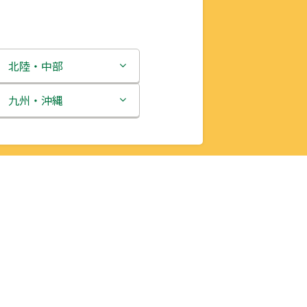
北陸・中部
新潟県
九州・沖縄
富山県
福岡県
石川県
佐賀県
福井県
長崎県
山梨県
熊本県
長野県
大分県
岐阜県
宮崎県