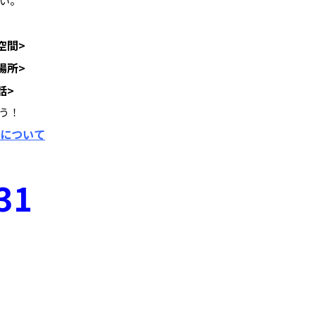
い。
空間>
場所>
話>
う！
について
31
岡本小学校 岩原 岩原中学校 足柄台 足柄台中学校 小田原 酒匂川 大雄山 塾 
福沢小学校 足柄高校 秦野高校 横浜国立大学 相洋中学校 相洋 相洋高校 立花高校
志田高校 秦野曽屋高校 成績 面白い 楽しい 成績 東海大 東海大相模 湘南工科