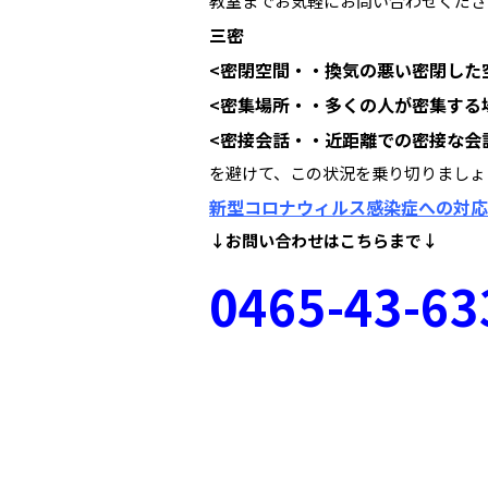
教室までお気軽にお問い合わせくださ
三密
<密閉空間・・換気の悪い密閉した
<密集場所・・多くの人が密集する
<密接会話・・近距離での密接な会
を避けて、この状況を乗り切りましょ
新型コロナウィルス感染症への対応
↓お問い合わせはこちらまで↓
0465-43-63
岡本中学校 岡本中学 南足柄 南足柄市 岡本 
湘光中学校 大井町 開成町 文命中 泉中学校 
語 勉強 コロナ コロナウィルス 大潮高校 伊