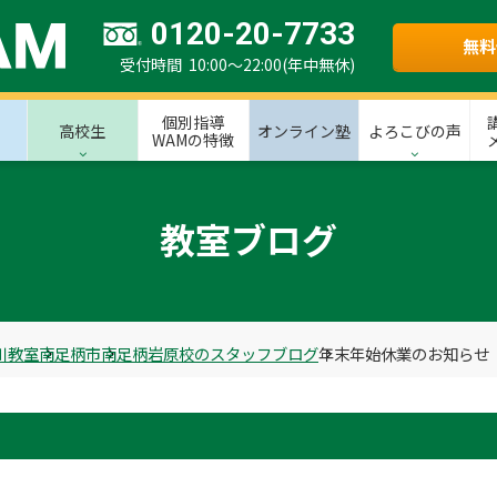
0120-20-7733
無料
受付時間 10:00～22:00(年中無休)
個別指導
高校生
オンライン塾
よろこびの声
WAMの特徴
教室ブログ
川教室
南足柄市
南足柄岩原校のスタッフブログ
年末年始休業のお知らせ