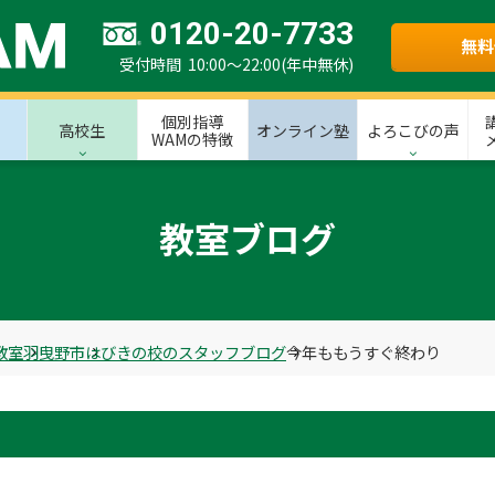
0120-20-7733
無料
受付時間 10:00～22:00(年中無休)
個別指導
高校生
オンライン塾
よろこびの声
WAMの特徴
教室ブログ
教室
羽曳野市
はびきの校のスタッフブログ
今年ももうすぐ終わり