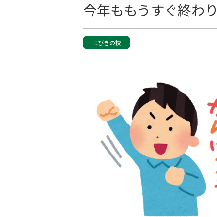
今年ももうすぐ終わ
はびきの校