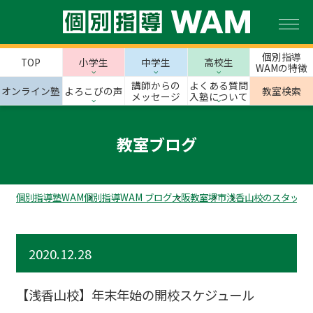
個別指導
TOP
小学生
中学生
高校生
WAMの特徴
講師からの
よくある質問
オンライン塾
よろこびの声
教室検索
メッセージ
入塾について
教室ブログ
個別指導塾WAM
個別指導WAM ブログ
大阪教室
堺市
浅香山校のスタッフ
2020.12.28
【浅香山校】年末年始の開校スケジュール