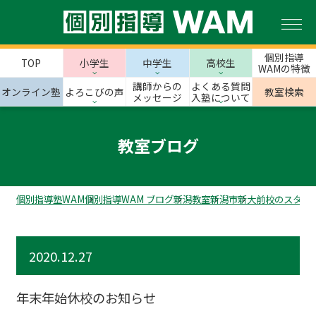
個別指導
TOP
小学生
中学生
高校生
WAMの特徴
講師からの
よくある質問
オンライン塾
よろこびの声
教室検索
メッセージ
入塾について
教室ブログ
個別指導塾WAM
個別指導WAM ブログ
新潟教室
新潟市
新大前校のスタッ
2020.12.27
年末年始休校のお知らせ