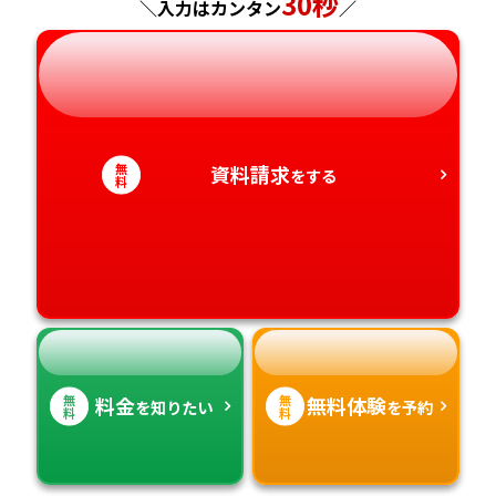
30秒
長崎県
＼入力はカンタン
／
岐阜県
奈良県
山口県
熊本県
静岡県
和歌山県
徳島県
大分県
無
資料請求
をする
愛知県
香川県
宮崎県
料
愛媛県
鹿児島県
高知県
沖縄県
無
無
料金
無料体験
を知りたい
を予約
料
料