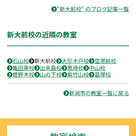
“新大前校” のブログ記事一覧
新大前校の近隣の教室
石山校
新大前校
大形木戸校
空港前校
亀田東校
出来島校
黒埼校
中山校
曽野木校
山の下校
紫竹山校
葛塚校
新潟市の教室一覧に戻る