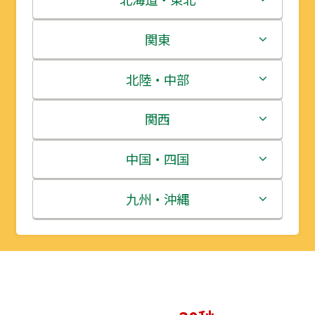
北海道
関東
青森県
茨城県
北陸・中部
岩手県
栃木県
新潟県
関西
宮城県
群馬県
富山県
三重県
中国・四国
秋田県
埼玉県
石川県
滋賀県
鳥取県
九州・沖縄
山形県
千葉県
福井県
京都府
島根県
福岡県
福島県
東京都
山梨県
大阪府
岡山県
佐賀県
神奈川県
長野県
兵庫県
広島県