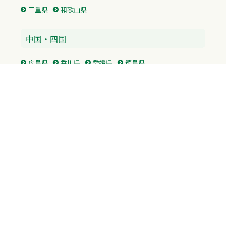
三重県
和歌山県
中国・四国
広島県
香川県
愛媛県
徳島県
九州・沖縄
福岡県
佐賀県
長崎県
熊本県
沖縄県
プライバシーポリシー
H.M.GROUP
WAMからのお知らせ
サイトマップ
自習室利用申込
成績保証制度 利用申込