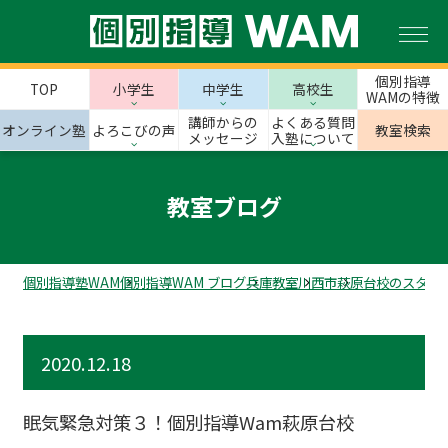
個別指導
TOP
小学生
中学生
高校生
WAMの特徴
講師からの
よくある質問
オンライン塾
よろこびの声
教室検索
メッセージ
入塾について
教室ブログ
個別指導塾WAM
個別指導WAM ブログ
兵庫教室
川西市
萩原台校のスタッ
2020.12.18
眠気緊急対策３！個別指導Wam萩原台校