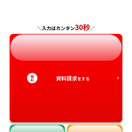
福島県
東京都
山梨県
大阪府
岡山県
佐賀県
神奈川県
長野県
兵庫県
広島県
長崎県
30秒
＼入力はカンタン
／
岐阜県
奈良県
山口県
熊本県
静岡県
和歌山県
徳島県
大分県
愛知県
香川県
宮崎県
無
資料請求
をする
料
愛媛県
鹿児島県
高知県
沖縄県