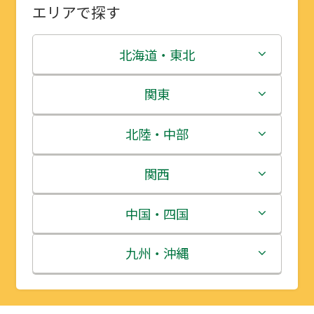
エリアで探す
北海道・東北
北海道
関東
青森県
茨城県
北陸・中部
岩手県
栃木県
新潟県
関西
宮城県
群馬県
富山県
三重県
中国・四国
秋田県
埼玉県
石川県
滋賀県
鳥取県
九州・沖縄
山形県
千葉県
福井県
京都府
島根県
福岡県