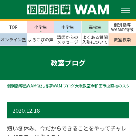
個別指導
TOP
小学生
中学生
高校生
WAMの特徴
講師からの
よくある質問
オンライン塾
よろこびの声
教室検索
メッセージ
入塾について
教室ブログ
個別指導塾WAM
個別指導WAM ブログ
大阪教室
岸和田市
山直校のスタッ
2020.12.18
短い冬休み、今だからできることをやってチャレ