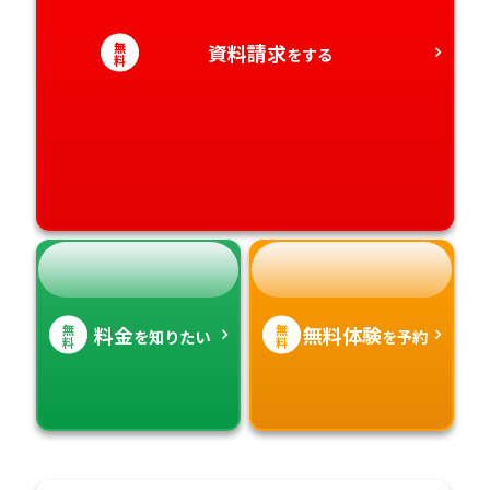
愛知県
香川県
宮崎県
無
資料請求
をする
料
愛媛県
鹿児島県
高知県
沖縄県
無
無
料金
無料体験
を知りたい
を予約
料
料