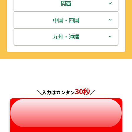
岩手県
栃木県
新潟県
関西
宮城県
群馬県
富山県
三重県
中国・四国
秋田県
埼玉県
石川県
滋賀県
鳥取県
九州・沖縄
山形県
千葉県
福井県
京都府
島根県
福岡県
福島県
東京都
山梨県
大阪府
岡山県
佐賀県
神奈川県
長野県
兵庫県
広島県
長崎県
30秒
＼入力はカンタン
／
岐阜県
奈良県
山口県
熊本県
静岡県
和歌山県
徳島県
大分県