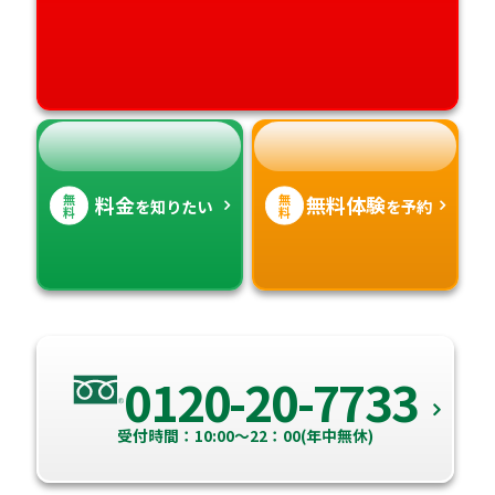
愛媛県
鹿児島県
高知県
沖縄県
無
無
料金
無料体験
を知りたい
を予約
料
料
0120-20-7733
受付時間：10:00～22：00(年中無休)