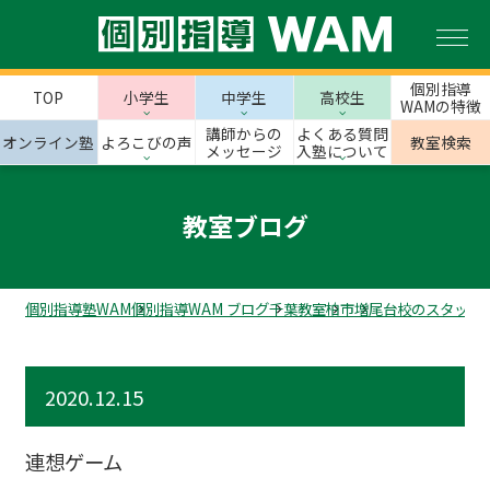
個別指導
TOP
小学生
中学生
高校生
WAMの特徴
講師からの
よくある質問
オンライン塾
よろこびの声
教室検索
メッセージ
入塾について
教室ブログ
個別指導塾WAM
個別指導WAM ブログ
千葉教室
柏市
増尾台校のスタッフ
2020.12.15
連想ゲーム