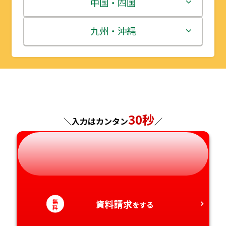
富山県
三重県
中国・四国
秋田県
埼玉県
石川県
滋賀県
鳥取県
九州・沖縄
山形県
千葉県
福井県
京都府
島根県
福岡県
福島県
東京都
山梨県
大阪府
岡山県
佐賀県
神奈川県
長野県
兵庫県
広島県
長崎県
30秒
＼入力はカンタン
／
岐阜県
奈良県
山口県
熊本県
静岡県
和歌山県
徳島県
大分県
愛知県
香川県
宮崎県
無
資料請求
をする
料