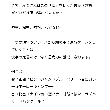
さて、みなさんはこの「密」を使った言葉（熟語）
がどれだけ思い浮かびますか？
密室、秘密、密封、などなど…。
一つの漢字やフレーズから頭の中で連想ゲームをし
ていくことは
漢字の定着だけでなく思考力の養成になります。
例えば、
密→密閉→ビン→ジャム→ブルーベリー→目に良い
→野生→山→キャンプ→…
密→秘密→ナイショ→恋バナ→甘酸っぱい→ラズベ
リー→パンケーキ→…