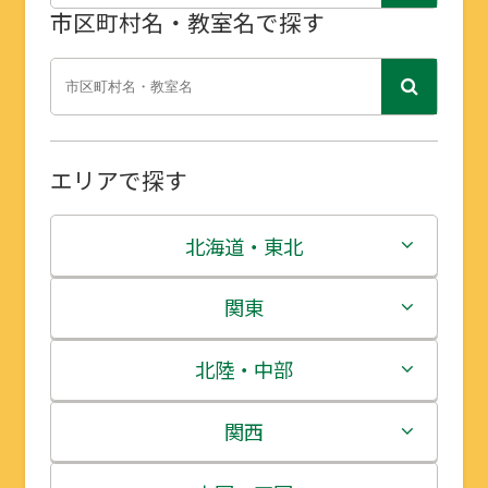
市区町村名・教室名で探す
エリアで探す
北海道・東北
北海道
関東
青森県
茨城県
北陸・中部
岩手県
栃木県
新潟県
関西
宮城県
群馬県