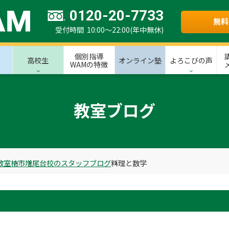
0120-20-7733
無料
受付時間 10:00～22:00(年中無休)
個別指導
高校生
オンライン塾
よろこびの声
WAMの特徴
教室ブログ
教室
柏市
増尾台校のスタッフブログ
料理と数学