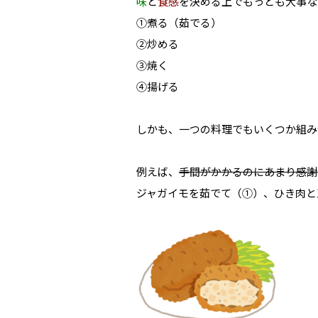
味
と
食感
を決める上でもっとも大事な
①煮る（茹でる）
②炒める
③焼く
④揚げる
しかも、一つの料理でもいくつか組み
例えば、
手間がかかるのにあまり感謝
ジャガイモを茹でて（①）、ひき肉と