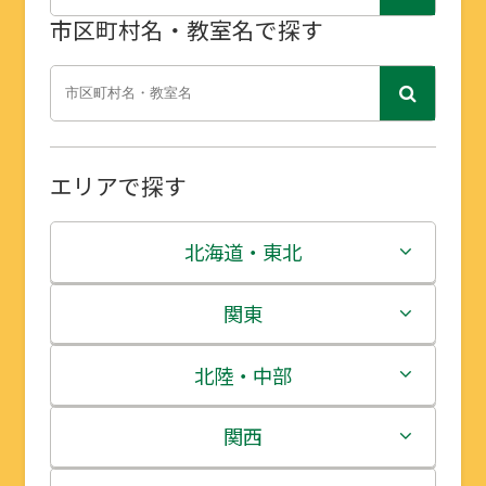
市区町村名・教室名で探す
エリアで探す
北海道・東北
北海道
関東
青森県
茨城県
北陸・中部
岩手県
栃木県
新潟県
関西