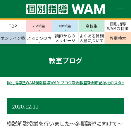
個別指導
TOP
小学生
中学生
高校生
WAMの特徴
講師からの
よくある質問
オンライン塾
よろこびの声
教室検索
メッセージ
入塾について
教室ブログ
個別指導塾WAM
個別指導WAM ブログ
新潟教室
新潟市
葛塚校のスタッフ
2020.12.11
模試解説授業を行いました～冬期講習に向けて～