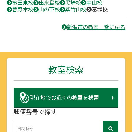
亀田東校
出来島校
黒埼校
中山校
曽野木校
山の下校
紫竹山校
葛塚校
新潟市の教室一覧に戻る
教室検索
現在地で
お近くの教室を検索
郵便番号で探す