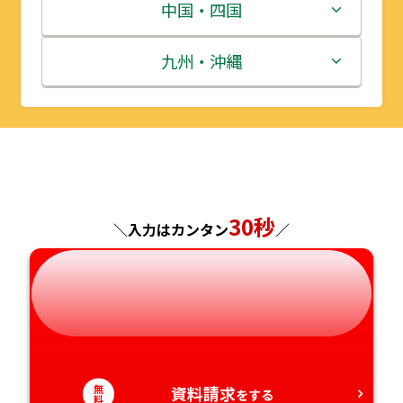
宮城県
群馬県
富山県
三重県
中国・四国
秋田県
埼玉県
石川県
滋賀県
鳥取県
九州・沖縄
山形県
千葉県
福井県
京都府
島根県
福岡県
福島県
東京都
山梨県
大阪府
岡山県
佐賀県
神奈川県
長野県
兵庫県
広島県
長崎県
30秒
＼入力はカンタン
／
岐阜県
奈良県
山口県
熊本県
静岡県
和歌山県
徳島県
大分県
愛知県
香川県
宮崎県
無
資料請求
をする
料