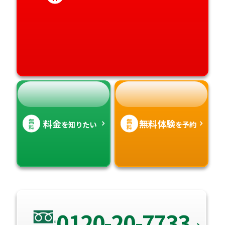
愛媛県
鹿児島県
高知県
沖縄県
無
無
料金
無料体験
を知りたい
を予約
料
料
0120-20-7733