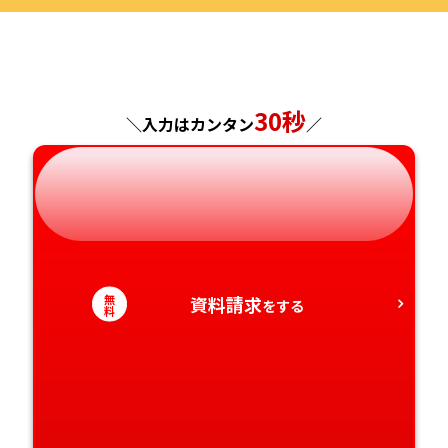
福島県
東京都
山梨県
大阪府
岡山県
佐賀県
神奈川県
長野県
兵庫県
広島県
長崎県
30秒
＼入力はカンタン
／
岐阜県
奈良県
山口県
熊本県
静岡県
和歌山県
徳島県
大分県
愛知県
香川県
宮崎県
無
資料請求
をする
料
愛媛県
鹿児島県
高知県
沖縄県