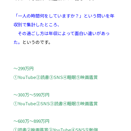
「一人の時間何をしていますか？」という問いを年
収別で集計したところ、
その過ごし方は年収によって面白い違いがあっ
た。
というのです。
～299万円
①YouTube②読書③SNS④睡眠⑤映画鑑賞
～300万～599万円
①YouTube②SNS③読書④睡眠⑤映画鑑賞
～600万～899万円
①読書②映画鑑賞③YouTube④SNS⑤勉強