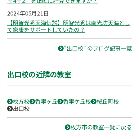
÷4÷2」を正確に計算できますか？
2024年05月21日
【明智光秀天海伝説】明智光秀は南光坊天海とし
て家康をサポートしていたの？
“出口校” のブログ記事一覧
出口校の近隣の教室
枚方校
香里ヶ丘
香里ケ丘校
桜丘町校
出口校
枚方市の教室一覧に戻る