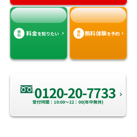
無
無
料金
無料体験
を知りたい
を予約
料
料
0120-20-7733
受付時間：10:00～22：00(年中無休)