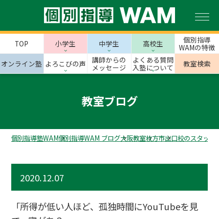
個別指導
TOP
小学生
中学生
高校生
WAMの特徴
講師からの
よくある質問
オンライン塾
よろこびの声
教室検索
メッセージ
入塾について
教室ブログ
個別指導塾WAM
個別指導WAM ブログ
大阪教室
枚方市
出口校のスタッフ
2020.12.07
「所得が低い人ほど、孤独時間にYouTubeを見