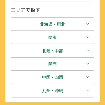
エリアで探す
北海道・東北
北海道
関東
青森県
茨城県
北陸・中部
岩手県
栃木県
新潟県
関西
宮城県
群馬県
富山県
三重県
中国・四国
秋田県
埼玉県
石川県
滋賀県
鳥取県
九州・沖縄
山形県
千葉県
福井県
京都府
島根県
福岡県