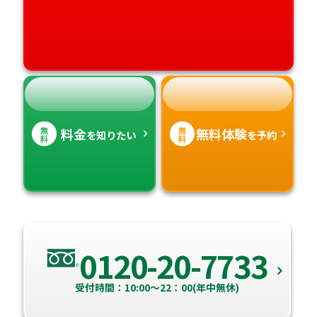
高知県
沖縄県
無
無
料金
無料体験
を知りたい
を予約
料
料
0120-20-7733
受付時間：10:00～22：00(年中無休)