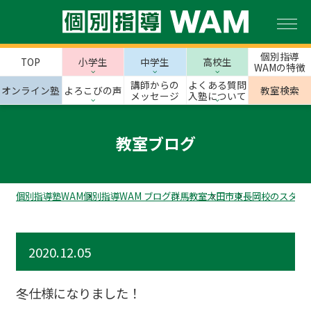
個別指導
TOP
小学生
中学生
高校生
WAMの特徴
講師からの
よくある質問
オンライン塾
よろこびの声
教室検索
メッセージ
入塾について
教室ブログ
個別指導塾WAM
個別指導WAM ブログ
群馬教室
太田市
東長岡校のスタッ
2020.12.05
冬仕様になりました！