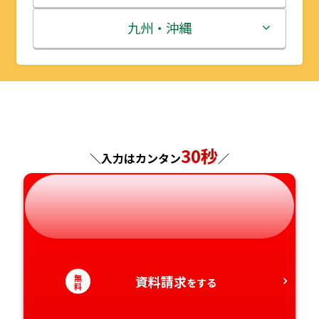
秋田県
埼玉県
石川県
滋賀県
鳥取県
九州・沖縄
山形県
千葉県
福井県
京都府
島根県
福岡県
福島県
東京都
山梨県
大阪府
岡山県
佐賀県
神奈川県
長野県
兵庫県
広島県
長崎県
30秒
＼入力はカンタン
／
岐阜県
奈良県
山口県
熊本県
静岡県
和歌山県
徳島県
大分県
愛知県
香川県
宮崎県
無
資料請求
をする
料
愛媛県
鹿児島県