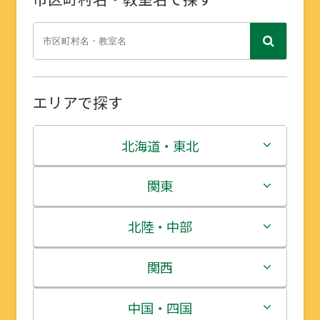
エリアで探す
北海道・東北
北海道
関東
青森県
茨城県
北陸・中部
岩手県
栃木県
新潟県
関西
宮城県
群馬県
富山県
三重県
中国・四国