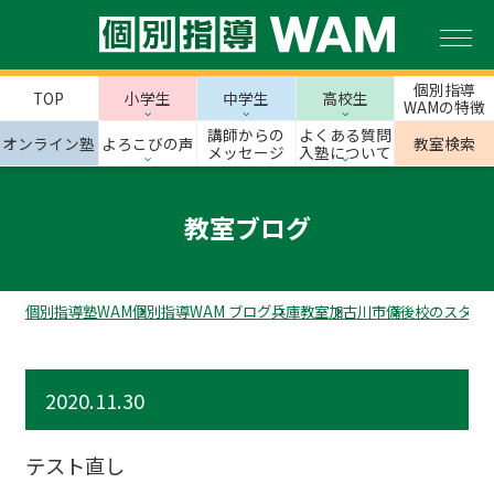
個別指導
TOP
小学生
中学生
高校生
WAMの特徴
講師からの
よくある質問
オンライン塾
よろこびの声
教室検索
メッセージ
入塾について
教室ブログ
個別指導塾WAM
個別指導WAM ブログ
兵庫教室
加古川市
備後校のスタッ
2020.11.30
テスト直し