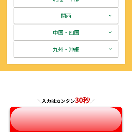
岩手県
栃木県
新潟県
関西
宮城県
群馬県
富山県
三重県
中国・四国
秋田県
埼玉県
石川県
滋賀県
鳥取県
九州・沖縄
山形県
千葉県
福井県
京都府
島根県
福岡県
福島県
東京都
山梨県
大阪府
岡山県
佐賀県
神奈川県
長野県
兵庫県
広島県
長崎県
30秒
＼入力はカンタン
／
岐阜県
奈良県
山口県
熊本県
静岡県
和歌山県
徳島県
大分県