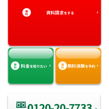
愛知県
香川県
無
資料請求
宮崎県
をする
料
愛媛県
鹿児島県
高知県
沖縄県
無
無
料金
無料体験
を知りたい
を予約
料
料
0120-20-7733