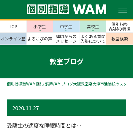
個別指導
TOP
小学生
中学生
高校生
WAMの特徴
講師からの
よくある質問
オンライン塾
よろこびの声
教室検索
メッセージ
入塾について
教室ブログ
個別指導塾WAM
個別指導WAM ブログ
大阪教室
泉大津市
池浦校のスタッ
2020.11.27
受験生の適度な睡眠時間とは…