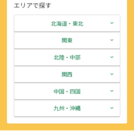
エリアで探す
北海道・東北
北海道
関東
青森県
茨城県
北陸・中部
岩手県
栃木県
新潟県
関西
宮城県
群馬県
富山県
三重県
中国・四国
秋田県
埼玉県
石川県
滋賀県
鳥取県
九州・沖縄
山形県
千葉県
福井県
京都府
島根県
福岡県