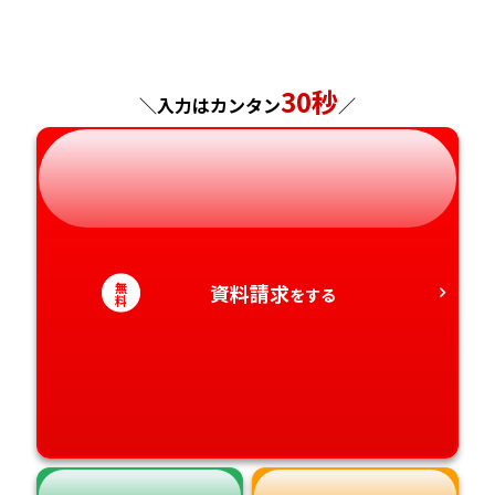
福島県
東京都
山梨県
大阪府
岡山県
佐賀県
神奈川県
長野県
兵庫県
広島県
長崎県
30秒
＼入力はカンタン
／
岐阜県
奈良県
山口県
熊本県
静岡県
和歌山県
徳島県
大分県
愛知県
香川県
宮崎県
無
資料請求
をする
料
愛媛県
鹿児島県
高知県
沖縄県