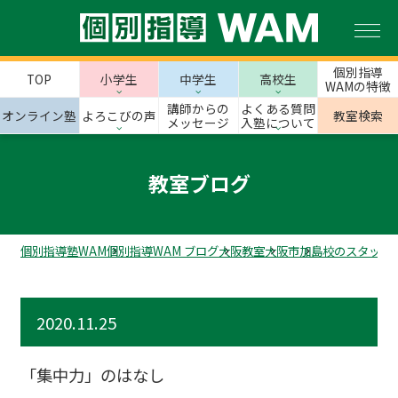
個別指導
TOP
小学生
中学生
高校生
WAMの特徴
講師からの
よくある質問
オンライン塾
よろこびの声
教室検索
メッセージ
入塾について
教室ブログ
個別指導塾WAM
個別指導WAM ブログ
大阪教室
大阪市
加島校のスタッフ
2020.11.25
「集中力」のはなし