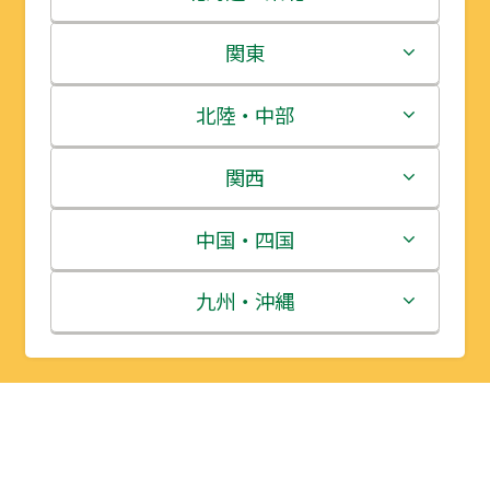
北海道
関東
青森県
茨城県
北陸・中部
岩手県
栃木県
新潟県
関西
宮城県
群馬県
富山県
三重県
中国・四国
秋田県
埼玉県
石川県
滋賀県
鳥取県
九州・沖縄
山形県
千葉県
福井県
京都府
島根県
福岡県
福島県
東京都
山梨県
大阪府
岡山県
佐賀県
神奈川県
長野県
兵庫県
広島県
長崎県