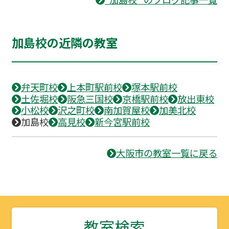
加島校の近隣の教室
弁天町校
上本町駅前校
塚本駅前校
土佐堀校
阪急三国校
京橋駅前校
放出東校
小松校
沢之町校
南加賀屋校
加美北校
加島校
高見校
新今宮駅前校
大阪市の教室一覧に戻る
教室検索