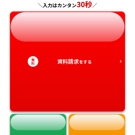
30秒
＼入力はカンタン
／
岐阜県
奈良県
山口県
熊本県
静岡県
和歌山県
徳島県
大分県
愛知県
香川県
宮崎県
無
資料請求
をする
愛媛県
料
鹿児島県
高知県
沖縄県