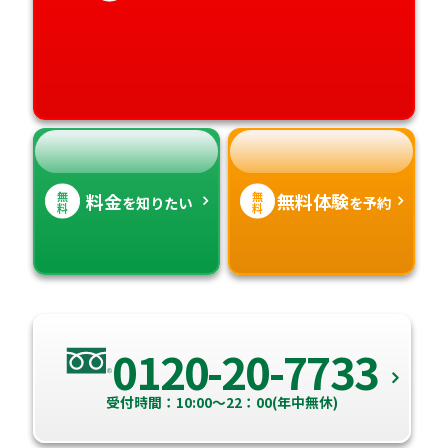
愛媛県
鹿児島県
高知県
沖縄県
無
無
料金
無料体験
を知りたい
を予約
料
料
0120-20-7733
受付時間：10:00～22：00(年中無休)