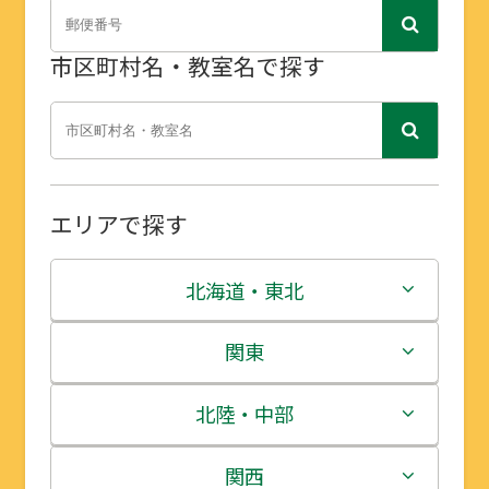
市区町村名・教室名で探す
エリアで探す
北海道・東北
北海道
関東
青森県
茨城県
北陸・中部
岩手県
栃木県
新潟県
関西