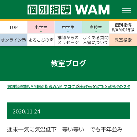
個別指導
TOP
小学生
中学生
高校生
WAMの特徴
講師からの
よくある質問
オンライン塾
よろこびの声
教室検索
メッセージ
入塾について
教室ブログ
個別指導塾WAM
個別指導WAM ブログ
兵庫教室
西宮市
小曽根校のスタッ
2020.11.24
週末一気に気温低下 寒い寒い でも平年並み