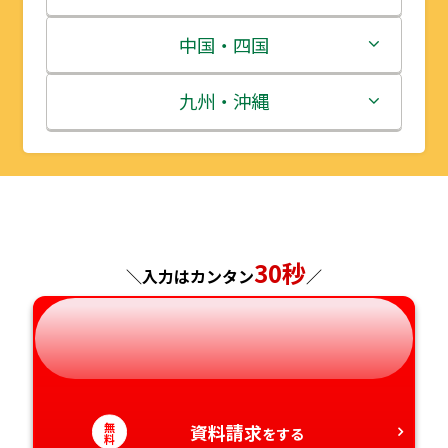
宮城県
群馬県
富山県
三重県
中国・四国
秋田県
埼玉県
石川県
滋賀県
鳥取県
九州・沖縄
山形県
千葉県
福井県
京都府
島根県
福岡県
福島県
東京都
山梨県
大阪府
岡山県
佐賀県
神奈川県
長野県
兵庫県
広島県
長崎県
30秒
＼入力はカンタン
／
岐阜県
奈良県
山口県
熊本県
静岡県
和歌山県
徳島県
大分県
愛知県
無
資料請求
香川県
宮崎県
をする
料