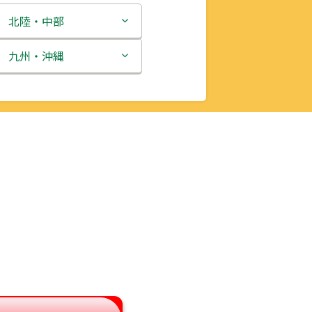
北陸・中部
新潟県
九州・沖縄
富山県
福岡県
石川県
佐賀県
福井県
長崎県
山梨県
熊本県
長野県
大分県
岐阜県
宮崎県
静岡県
鹿児島県