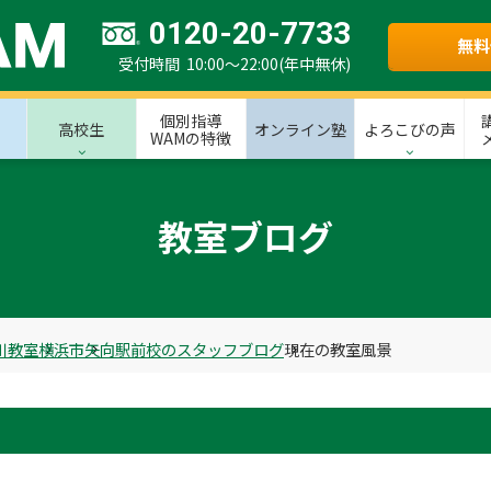
0120-20-7733
無料
受付時間 10:00～22:00(年中無休)
個別指導
高校生
オンライン塾
よろこびの声
WAMの特徴
教室ブログ
川教室
横浜市
矢向駅前校のスタッフブログ
現在の教室風景