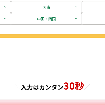
関東
茨城県
中国・四国
栃木県
鳥取県
群馬県
島根県
埼玉県
岡山県
千葉県
広島県
東京都
山口県
30秒
＼入力はカンタン
／
神奈川県
徳島県
香川県