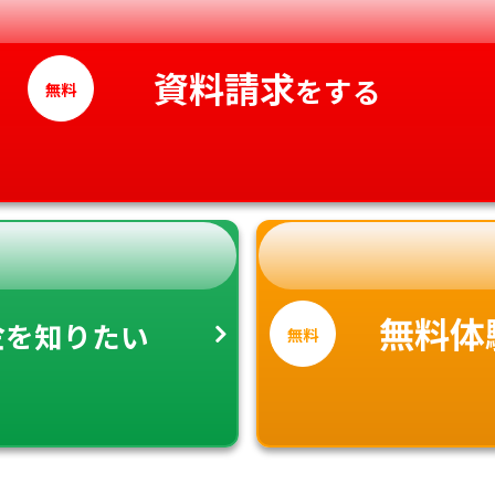
愛媛県
資料請求
高知県
をする
無料
金
無料体
を知りたい
無料