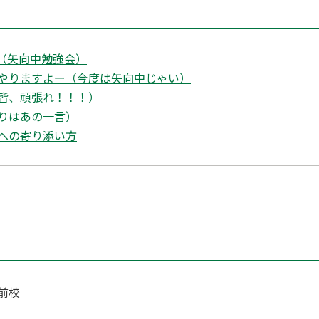
（矢向中勉強会）
やりますよー（今度は矢向中じゃい）
皆、頑張れ！！！）
りはあの一言）
への寄り添い方
前校