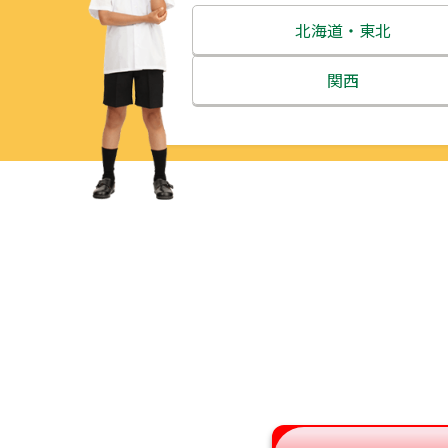
北海道・東北
北海道
関西
青森県
三重県
岩手県
滋賀県
宮城県
京都府
秋田県
大阪府
山形県
兵庫県
福島県
奈良県
和歌山県