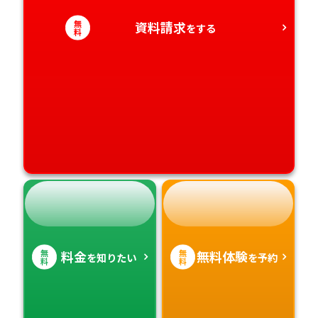
無
資料請求
をする
高知県
沖縄県
料
無
無
料金
無料体験
を知りたい
を予約
料
料