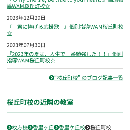
導WAM桜丘町校☆
2023年12月29日
『 君に捧げる応援歌 』個別指導WAM桜丘町校
☆
2023年07月30日
『2023年の夏は、人生で一番勉強した！！』個別
指導WAM桜丘町校☆
“桜丘町校” のブログ記事一覧
桜丘町校の近隣の教室
枚方校
香里ヶ丘
香里ケ丘校
桜丘町校