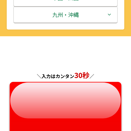
秋田県
埼玉県
石川県
滋賀県
鳥取県
九州・沖縄
山形県
千葉県
福井県
京都府
島根県
福岡県
福島県
東京都
山梨県
大阪府
岡山県
佐賀県
神奈川県
長野県
兵庫県
広島県
長崎県
30秒
＼入力はカンタン
／
岐阜県
奈良県
山口県
熊本県
静岡県
和歌山県
徳島県
大分県
愛知県
香川県
宮崎県
愛媛県
鹿児島県