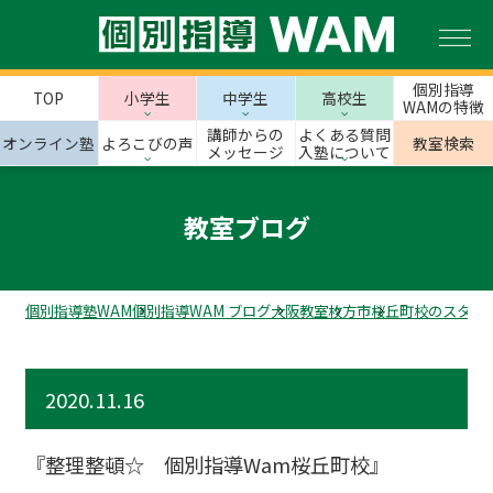
個別指導
TOP
小学生
中学生
高校生
WAMの特徴
講師からの
よくある質問
オンライン塾
よろこびの声
教室検索
メッセージ
入塾について
教室ブログ
個別指導塾WAM
個別指導WAM ブログ
大阪教室
枚方市
桜丘町校のスタッ
2020.11.16
『整理整頓☆ 個別指導Wam桜丘町校』