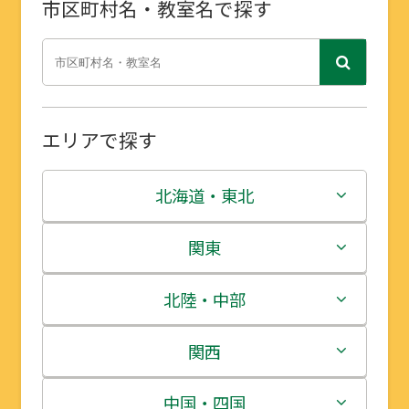
市区町村名・教室名で探す
エリアで探す
北海道・東北
北海道
関東
青森県
茨城県
北陸・中部
岩手県
栃木県
新潟県
関西
宮城県
群馬県
富山県
三重県
中国・四国