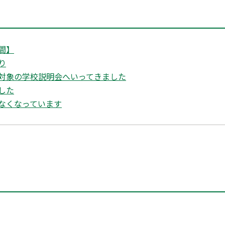
間】
り
対象の学校説明会へいってきました
した
なくなっています