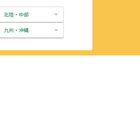
北陸・中部
新潟県
九州・沖縄
富山県
福岡県
石川県
佐賀県
福井県
長崎県
山梨県
熊本県
長野県
大分県
岐阜県
宮崎県
静岡県
鹿児島県