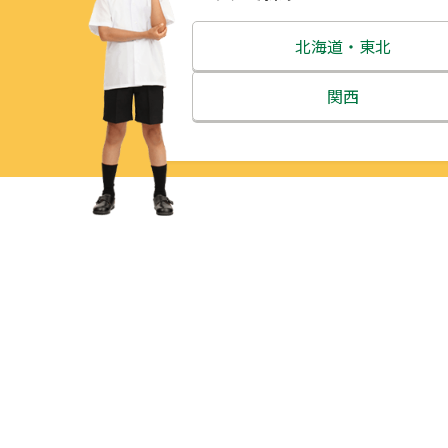
北海道・東北
北海道
関西
青森県
三重県
岩手県
滋賀県
宮城県
京都府
秋田県
大阪府
山形県
兵庫県
福島県
奈良県
和歌山県