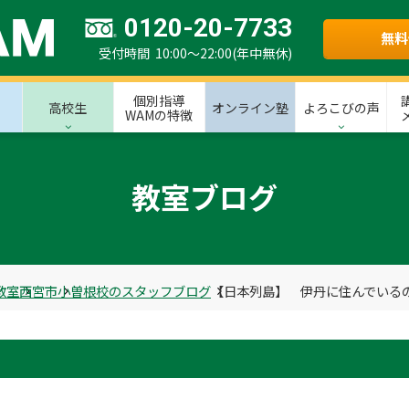
0120-20-7733
無料
受付時間 10:00～22:00(年中無休)
個別指導
高校生
オンライン塾
よろこびの声
WAMの特徴
教室ブログ
教室
西宮市
小曽根校のスタッフブログ
【日本列島】 伊丹に住んでいる