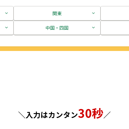
関東
茨城県
中国・四国
栃木県
鳥取県
群馬県
島根県
埼玉県
岡山県
千葉県
広島県
東京都
山口県
30秒
神奈川県
徳島県
＼入力はカンタン
／
香川県