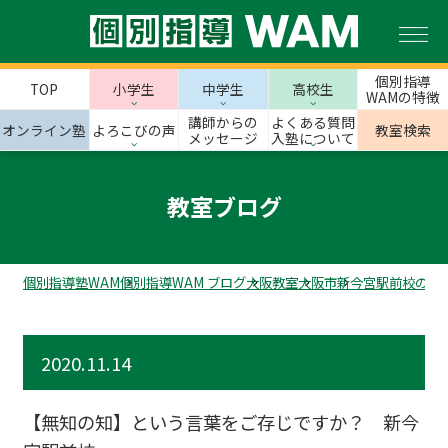
個別指導
TOP
小学生
中学生
高校生
WAMの特徴
講師からの
よくある質問
オンライン塾
よろこびの声
教室検索
メッセージ
入塾について
教室ブログ
個別指導塾WAM
個別指導WAM ブログ
大阪教室
大阪市
新今宮駅前校のス
2020.11.14
【無知の知】という言葉をご存じですか？ 新今