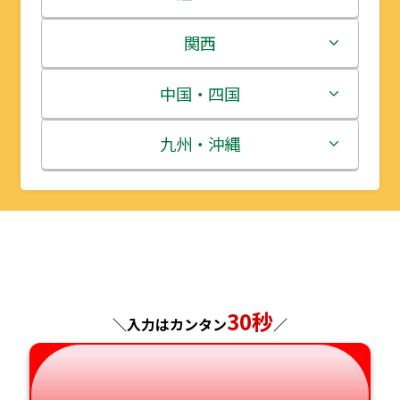
岩手県
栃木県
新潟県
関西
宮城県
群馬県
富山県
三重県
中国・四国
秋田県
埼玉県
石川県
滋賀県
鳥取県
九州・沖縄
山形県
千葉県
福井県
京都府
島根県
福岡県
福島県
東京都
山梨県
大阪府
岡山県
佐賀県
神奈川県
長野県
兵庫県
広島県
長崎県
30秒
＼入力はカンタン
／
岐阜県
奈良県
山口県
熊本県
静岡県
和歌山県
徳島県
大分県