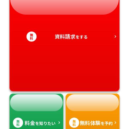
愛知県
香川県
宮崎県
愛媛県
鹿児島県
無
資料請求
をする
料
高知県
沖縄県
無
無
料金
無料体験
を知りたい
を予約
料
料