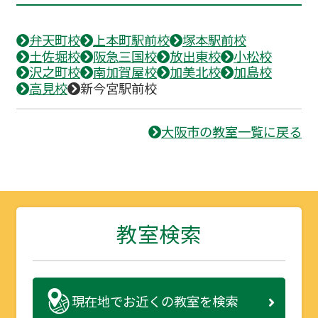
弁天町校
上本町駅前校
塚本駅前校
土佐堀校
阪急三国校
放出東校
小松校
沢之町校
南加賀屋校
加美北校
加島校
高見校
新今宮駅前校
大阪市の教室一覧に戻る
教室検索
現在地で
お近くの教室を検索