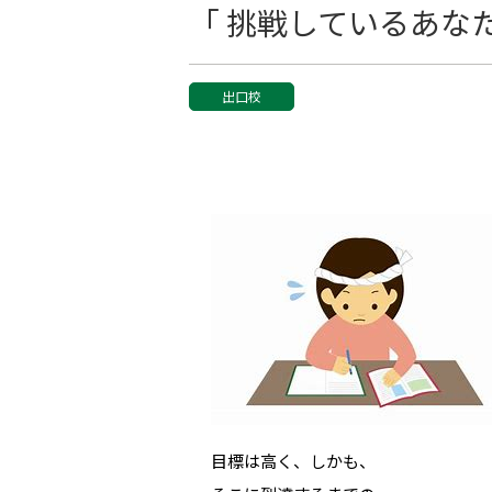
「 挑戦しているあな
出口校
目標は高く、しかも、