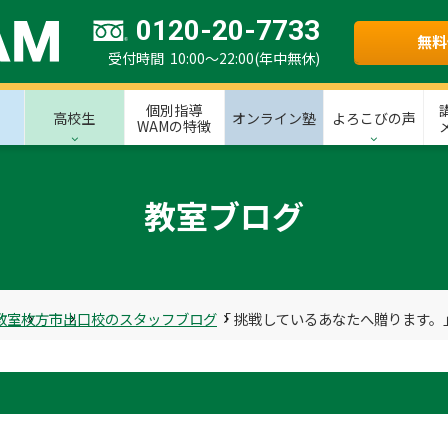
0120-20-7733
無料
受付時間 10:00～22:00(年中無休)
個別指導
高校生
オンライン塾
よろこびの声
WAMの特徴
教室ブログ
教室
枚方市
出口校のスタッフブログ
「 挑戦しているあなたへ贈ります。