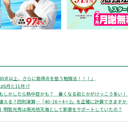
80点以上、さらに高得点を狙う勉強法！！！」
月と11月 !?
もしかしたら熱中症かも？ 暑くなる前とかがけっこう多い！
違える？四則演算…「40−16÷4÷2」を正確に計算できますか
】明智光秀は南光坊天海として家康をサポートしていたの？