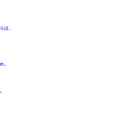
らば、
め、
。