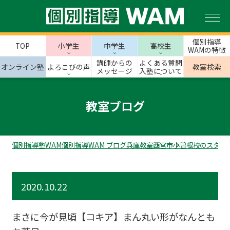
個別指導
TOP
小学生
中学生
高校生
WAMの特徴
講師からの
よくある質問
オンライン塾
よろこびの声
教室検索
メッセージ
入塾について
教室ブログ
個別指導塾WAM
個別指導WAM ブログ
兵庫教室
西宮市
小曽根校のスタッ
2020.10.22
まさに今が見頃【コキア】まん丸い形がなんとも