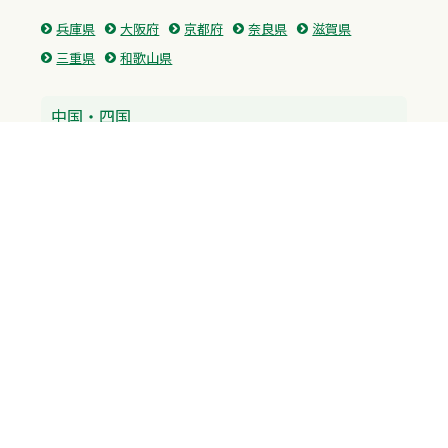
兵庫県
大阪府
京都府
奈良県
滋賀県
三重県
和歌山県
中国・四国
広島県
香川県
愛媛県
徳島県
九州・沖縄
福岡県
佐賀県
長崎県
熊本県
沖縄県
プライバシーポリシー
H.M.GROUP
WAMからのお知らせ
サイトマップ