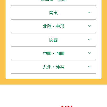
北海道
関東
青森県
茨城県
北陸・中部
岩手県
栃木県
新潟県
関西
宮城県
群馬県
富山県
三重県
中国・四国
秋田県
埼玉県
石川県
滋賀県
鳥取県
九州・沖縄
山形県
千葉県
福井県
京都府
島根県
福岡県
福島県
東京都
山梨県
大阪府
岡山県
佐賀県
神奈川県
長野県
兵庫県
広島県
長崎県