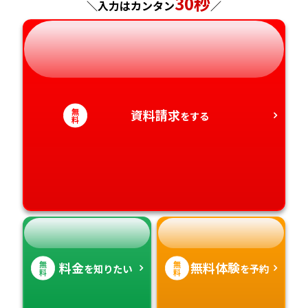
30秒
＼入力はカンタン
／
岐阜県
奈良県
山口県
熊本県
静岡県
和歌山県
徳島県
大分県
愛知県
香川県
宮崎県
無
資料請求
をする
料
愛媛県
鹿児島県
高知県
沖縄県
無
無
料金
無料体験
を知りたい
を予約
料
料