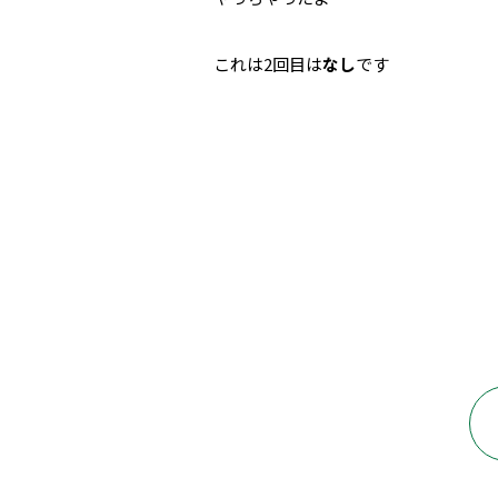
これは2回目は
なし
です