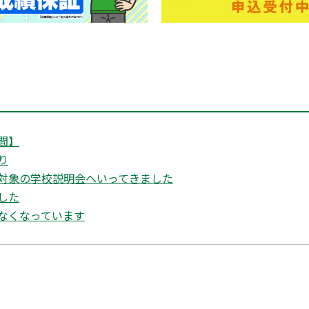
間】
り
対象の学校説明会へいってきました
した
なくなっています