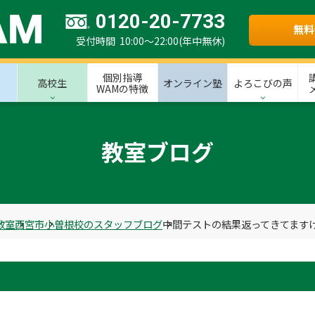
0120-20-7733
無料
受付時間 10:00～22:00(年中無休)
個別指導
高校生
オンライン塾
よろこびの声
WAMの特徴
教室ブログ
教室
西宮市
小曽根校のスタッフブログ
中間テストの結果返ってきてます