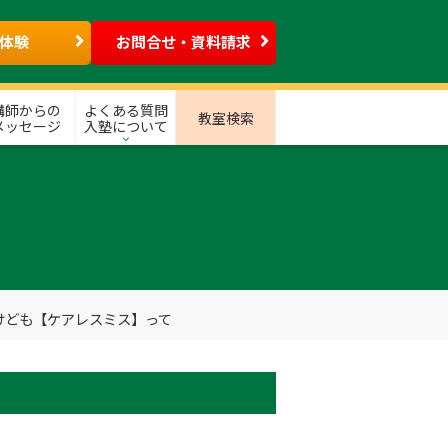
体験
お問合せ・資料請求
講師からの
よくある質問
教室検索
メッセージ
入塾について
けども【ケアレスミス】って