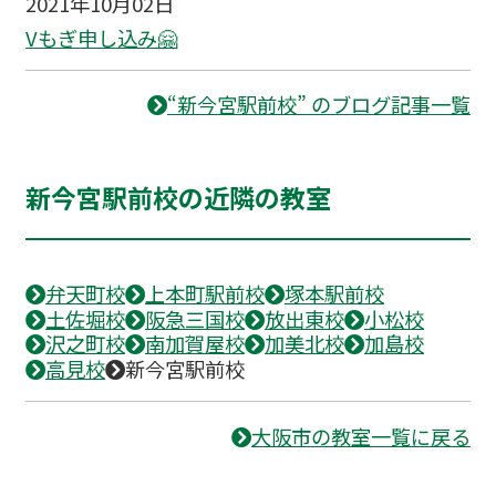
2021年10月02日
Vもぎ申し込み🤗
“新今宮駅前校” のブログ記事一覧
新今宮駅前校の近隣の教室
弁天町校
上本町駅前校
塚本駅前校
土佐堀校
阪急三国校
放出東校
小松校
沢之町校
南加賀屋校
加美北校
加島校
高見校
新今宮駅前校
大阪市の教室一覧に戻る