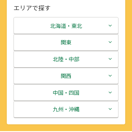
エリアで探す
北海道・東北
北海道
関東
青森県
茨城県
北陸・中部
岩手県
栃木県
新潟県
関西
宮城県
群馬県
富山県
三重県
中国・四国
秋田県
埼玉県
石川県
滋賀県
鳥取県
九州・沖縄
山形県
千葉県
福井県
京都府
島根県
福岡県