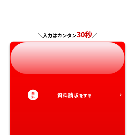
福島県
東京都
山梨県
大阪府
岡山県
佐賀県
神奈川県
長野県
兵庫県
広島県
長崎県
30秒
＼入力はカンタン
／
岐阜県
奈良県
山口県
熊本県
静岡県
和歌山県
徳島県
大分県
愛知県
香川県
宮崎県
愛媛県
鹿児島県
無
資料請求
をする
料
高知県
沖縄県