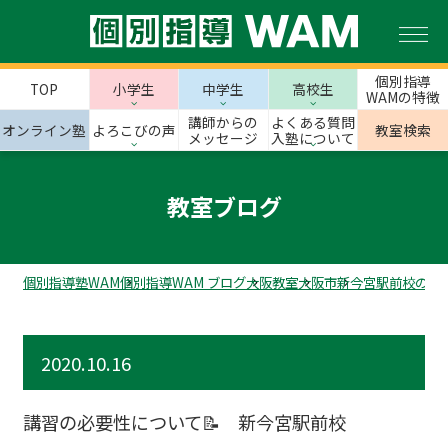
個別指導
TOP
小学生
中学生
高校生
WAMの特徴
講師からの
よくある質問
オンライン塾
よろこびの声
教室検索
メッセージ
入塾について
教室ブログ
個別指導塾WAM
個別指導WAM ブログ
大阪教室
大阪市
新今宮駅前校のス
2020.10.16
講習の必要性について📝 新今宮駅前校