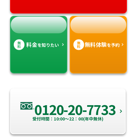
無
無
料金
無料体験
を知りたい
を予約
料
料
0120-20-7733
受付時間：10:00～22：00(年中無休)