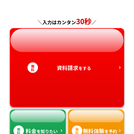
福島県
東京都
山梨県
大阪府
岡山県
佐賀県
神奈川県
長野県
兵庫県
広島県
30秒
長崎県
＼入力はカンタン
／
岐阜県
奈良県
山口県
熊本県
静岡県
和歌山県
徳島県
大分県
無
資料請求
をする
愛知県
香川県
宮崎県
料
愛媛県
鹿児島県
高知県
沖縄県
無
無
料金
無料体験
を知りたい
を予約
料
料