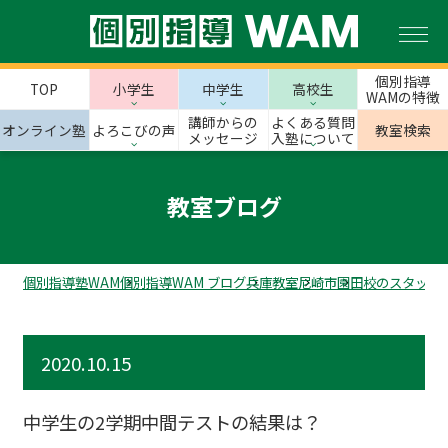
個別指導
TOP
小学生
中学生
高校生
WAMの特徴
講師からの
よくある質問
オンライン塾
よろこびの声
教室検索
メッセージ
入塾について
教室ブログ
個別指導塾WAM
個別指導WAM ブログ
兵庫教室
尼崎市
園田校のスタッフ
2020.10.15
中学生の2学期中間テストの結果は？