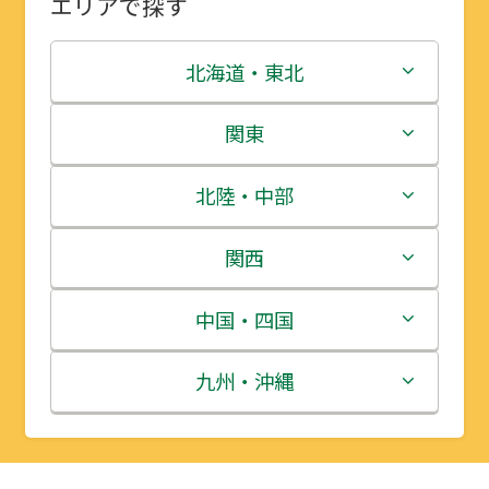
エリアで探す
北海道・東北
北海道
関東
青森県
茨城県
北陸・中部
岩手県
栃木県
新潟県
関西
宮城県
群馬県
富山県
三重県
中国・四国
秋田県
埼玉県
石川県
滋賀県
鳥取県
九州・沖縄
山形県
千葉県
福井県
京都府
島根県
福岡県