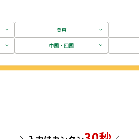
関東
茨城県
中国・四国
栃木県
鳥取県
群馬県
島根県
埼玉県
岡山県
千葉県
広島県
東京都
山口県
30秒
神奈川県
徳島県
＼入力はカンタン
／