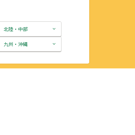
北陸・中部
新潟県
九州・沖縄
富山県
福岡県
石川県
佐賀県
福井県
長崎県
山梨県
熊本県
長野県
大分県
岐阜県
宮崎県