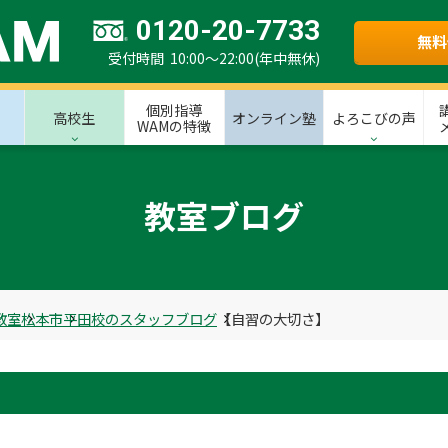
0120-20-7733
無料
受付時間 10:00～22:00(年中無休)
個別指導
高校生
オンライン塾
よろこびの声
WAMの特徴
教室ブログ
教室
松本市
平田校のスタッフブログ
【自習の大切さ】