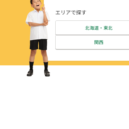
エリアで探す
北海道・東北
北海道
関西
青森県
三重県
岩手県
滋賀県
宮城県
京都府
秋田県
大阪府
山形県
兵庫県
福島県
奈良県