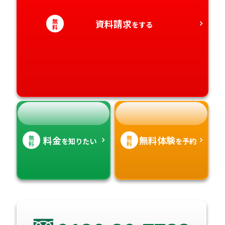
愛知県
香川県
宮崎県
無
資料請求
をする
料
愛媛県
鹿児島県
高知県
沖縄県
無
無
料金
無料体験
を知りたい
を予約
料
料