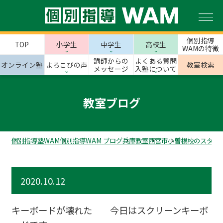
個別指導
TOP
小学生
中学生
高校生
WAMの特徴
講師からの
よくある質問
オンライン塾
よろこびの声
教室検索
メッセージ
入塾について
教室ブログ
個別指導塾WAM
個別指導WAM ブログ
兵庫教室
西宮市
小曽根校のスタッ
2020.10.12
キーボードが壊れた 今日はスクリーンキーボ