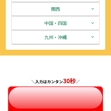
岩手県
栃木県
新潟県
関西
宮城県
群馬県
富山県
三重県
中国・四国
秋田県
埼玉県
石川県
滋賀県
鳥取県
九州・沖縄
山形県
千葉県
福井県
京都府
島根県
福岡県
福島県
東京都
山梨県
大阪府
岡山県
佐賀県
神奈川県
長野県
兵庫県
広島県
長崎県
30秒
＼入力はカンタン
／
岐阜県
奈良県
山口県
熊本県
静岡県
和歌山県
徳島県
大分県