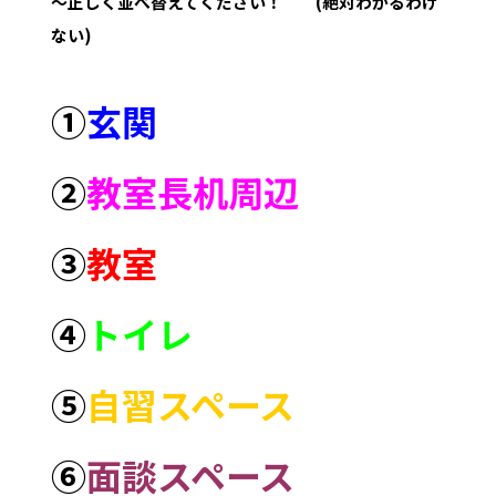
～正しく並べ替えてください！ (絶対わかるわけ
ない)
①
玄関
②
教室長机周辺
➂
教室
④
トイレ
⑤
自習スペース
⑥
面談スペース