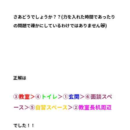
さあどうでしょうか？？(力を入れた時間であったり
の問題で疎かにしているわけではありません😿)
正解は
➂
教室＞
④
トイレ
＞①
玄関
＞⑥面談スペ
ース＞⑤
自習スペース
＞②
教室長机周辺
でした！！