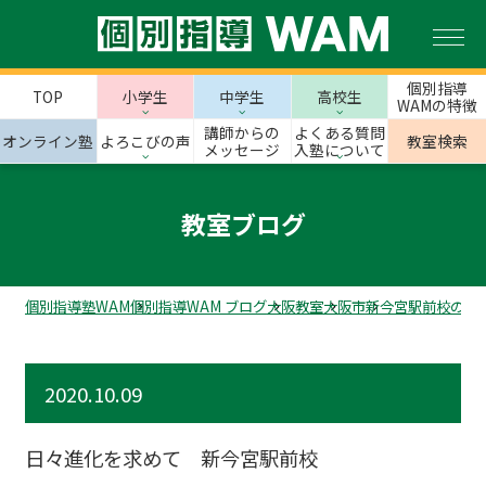
個別指導
TOP
小学生
中学生
高校生
WAMの特徴
講師からの
よくある質問
オンライン塾
よろこびの声
教室検索
メッセージ
入塾について
教室ブログ
個別指導塾WAM
個別指導WAM ブログ
大阪教室
大阪市
新今宮駅前校のス
2020.10.09
日々進化を求めて 新今宮駅前校