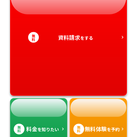
愛知県
香川県
宮崎県
愛媛県
鹿児島県
無
資料請求
をする
料
高知県
沖縄県
無
無
料金
無料体験
を知りたい
を予約
料
料