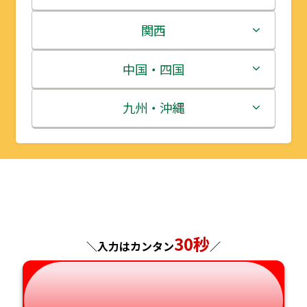
岩手県
栃木県
新潟県
関西
宮城県
群馬県
富山県
三重県
中国・四国
秋田県
埼玉県
石川県
滋賀県
鳥取県
九州・沖縄
山形県
千葉県
福井県
京都府
島根県
福岡県
福島県
東京都
山梨県
大阪府
岡山県
佐賀県
神奈川県
長野県
兵庫県
広島県
長崎県
30秒
＼入力はカンタン
／
岐阜県
奈良県
山口県
熊本県
静岡県
和歌山県
徳島県
大分県