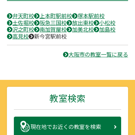
弁天町校
上本町駅前校
塚本駅前校
土佐堀校
阪急三国校
放出東校
小松校
沢之町校
南加賀屋校
加美北校
加島校
高見校
新今宮駅前校
大阪市の教室一覧に戻る
教室検索
現在地で
お近くの教室を検索