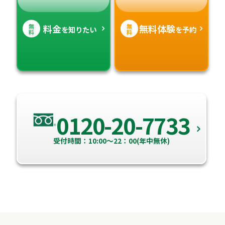
無
無
料金
無料体験
を知りたい
を予約
料
料
0120-20-7733
受付時間：10:00～22：00(年中無休)