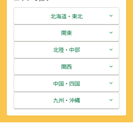
北海道・東北
北海道
関東
青森県
茨城県
北陸・中部
岩手県
栃木県
新潟県
関西
宮城県
群馬県
富山県
三重県
中国・四国
秋田県
埼玉県
石川県
滋賀県
鳥取県
九州・沖縄
山形県
千葉県
福井県
京都府
島根県
福岡県
福島県
東京都
山梨県
大阪府
岡山県
佐賀県