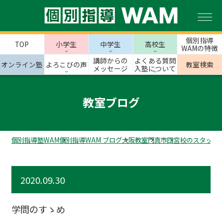
個別指導
TOP
小学生
中学生
高校生
WAMの特徴
講師からの
よくある質問
オンライン塾
よろこびの声
教室検索
メッセージ
入塾について
教室ブログ
個別指導塾WAM
個別指導WAM ブログ
大阪教室
門真市
四宮校のスタッフ
2020.09.30
学問のすゝめ