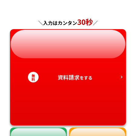
神奈川県
長野県
兵庫県
広島県
長崎県
30秒
＼入力はカンタン
／
岐阜県
奈良県
山口県
熊本県
静岡県
和歌山県
徳島県
大分県
愛知県
香川県
宮崎県
無
資料請求
をする
料
愛媛県
鹿児島県
高知県
沖縄県