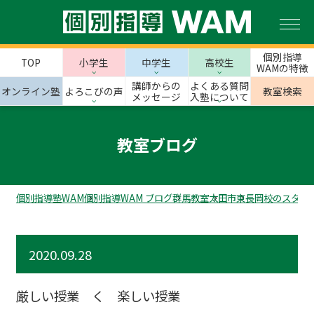
個別指導
TOP
小学生
中学生
高校生
WAMの特徴
講師からの
よくある質問
オンライン塾
よろこびの声
教室検索
メッセージ
入塾について
教室ブログ
個別指導塾WAM
個別指導WAM ブログ
群馬教室
太田市
東長岡校のスタッ
2020.09.28
厳しい授業 く 楽しい授業