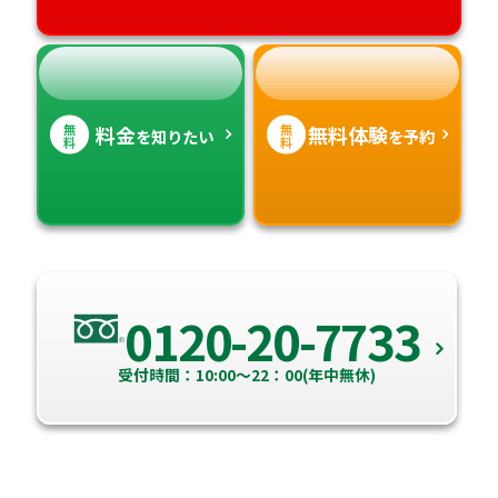
無
無
料金
無料体験
を知りたい
を予約
料
料
0120-20-7733
受付時間：10:00～22：00(年中無休)