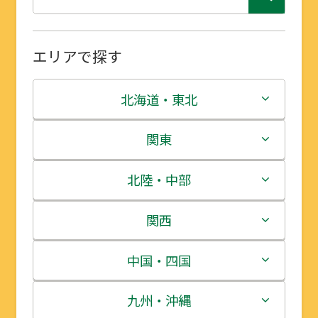
エリアで探す
北海道・東北
北海道
関東
青森県
茨城県
北陸・中部
岩手県
栃木県
新潟県
関西
宮城県
群馬県
富山県
三重県
中国・四国
秋田県
埼玉県
石川県
滋賀県
鳥取県
九州・沖縄