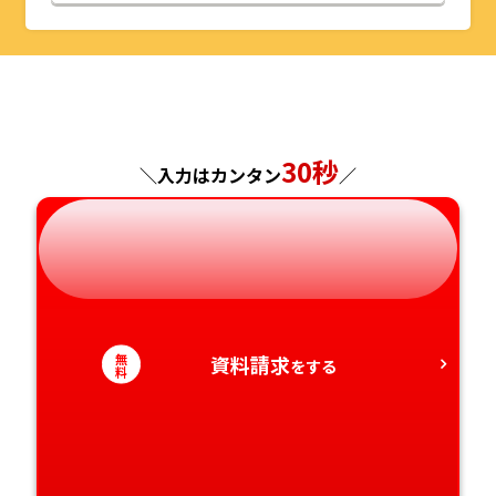
山形県
千葉県
福井県
京都府
島根県
福岡県
福島県
東京都
山梨県
大阪府
岡山県
佐賀県
神奈川県
長野県
兵庫県
広島県
長崎県
30秒
＼入力はカンタン
／
岐阜県
奈良県
山口県
熊本県
静岡県
和歌山県
徳島県
大分県
愛知県
香川県
宮崎県
無
資料請求
をする
料
愛媛県
鹿児島県
高知県
沖縄県