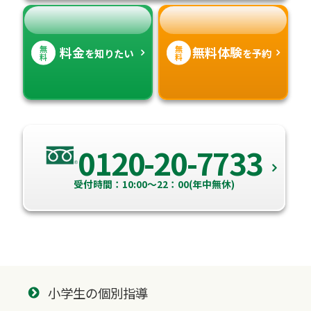
高知県
沖縄県
無
無
料金
無料体験
を知りたい
を予約
料
料
0120-20-7733
受付時間：10:00～22：00(年中無休)
小学生の個別指導