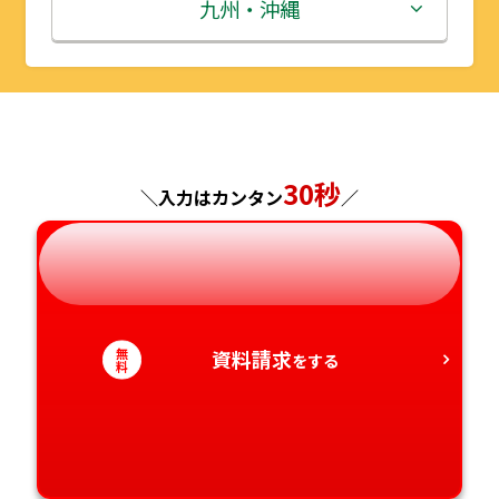
秋田県
埼玉県
石川県
滋賀県
鳥取県
九州・沖縄
山形県
千葉県
福井県
京都府
島根県
福岡県
福島県
東京都
山梨県
大阪府
岡山県
佐賀県
30秒
神奈川県
長野県
兵庫県
広島県
長崎県
＼入力はカンタン
／
岐阜県
奈良県
山口県
熊本県
静岡県
和歌山県
徳島県
大分県
無
資料請求
をする
料
愛知県
香川県
宮崎県
愛媛県
鹿児島県