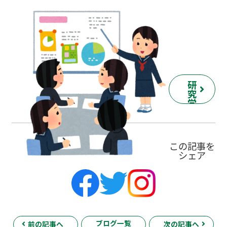
研
究
学
園
校
の
詳
この記事を
細
シェア
ペ
ー
ジ
へ
ブログ一覧
前の記事へ
次の記事へ