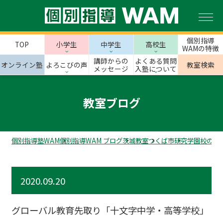
個別指導
TOP
小学生
中学生
高校生
WAMの特徴
講師からの
よくある質問
オンライン塾
よろこびの声
教室検索
メッセージ
入塾について
教室ブログ
個別指導塾WAM
個別指導WAM ブログ
茨城教室
つくば市
研究学園校のス
2020.09.20
グローバル教育先取り「十文字中学・高等学校」