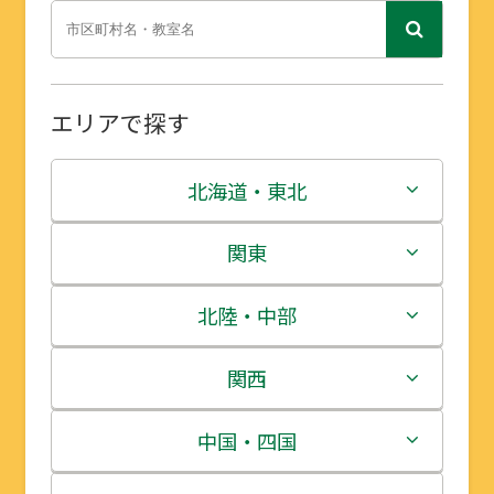
エリアで探す
北海道・東北
北海道
関東
青森県
茨城県
北陸・中部
岩手県
栃木県
新潟県
関西
宮城県
群馬県
富山県
三重県
中国・四国