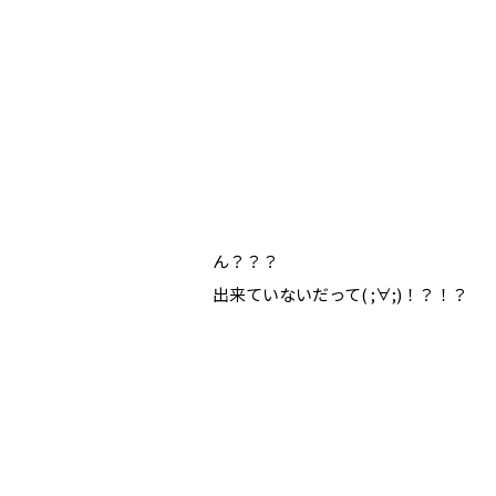
ん？？？
出来ていないだって( ;∀;)！？！？