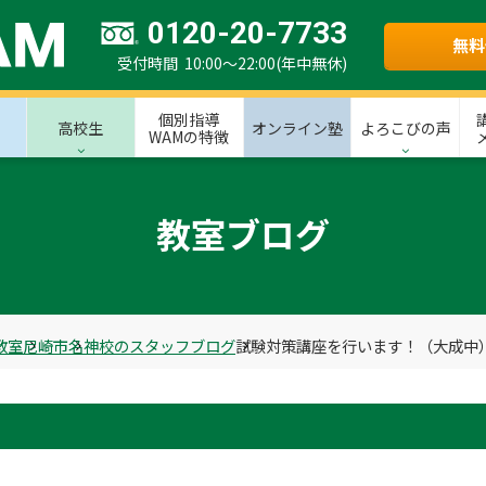
0120-20-7733
無料
受付時間 10:00～22:00(年中無休)
個別指導
高校生
オンライン塾
よろこびの声
WAMの特徴
教室ブログ
教室
尼崎市
名神校のスタッフブログ
試験対策講座を行います！（大成中