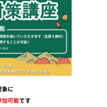
対象に
参加可能
です