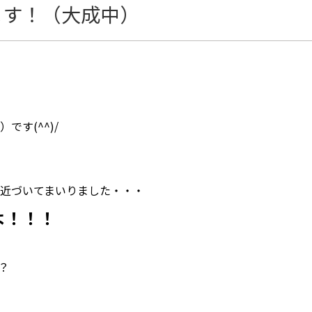
ます！（大成中）
す(^^)/
近づいてまいりました・・・
よ！！！
？