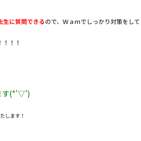
先生に質問できる
ので、Ｗａｍでしっかり対策をして
！！！！
*’▽’)
たします！