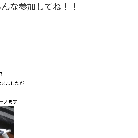
みんな参加してね！！
査
載せましたが
行います