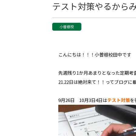
テスト対策やるから
小曽根校
こんにちは！！！小曽根校田中です
先週残り1か月あまりとなった定期考
21.22日は絶対来て！！ってブログに
9月26日 10月3日4日は
テスト対策
を