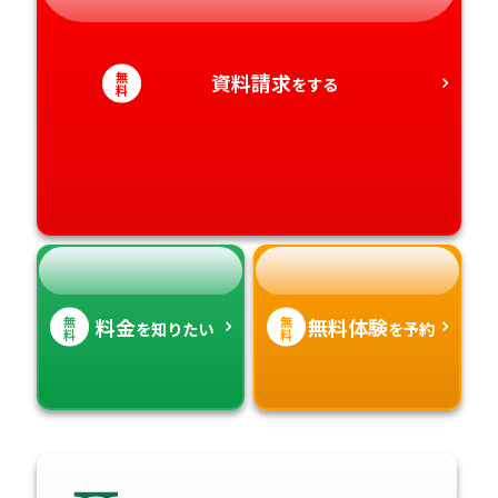
静岡県
和歌山県
徳島県
大分県
愛知県
香川県
無
宮崎県
資料請求
をする
料
愛媛県
鹿児島県
高知県
沖縄県
無
無
料金
無料体験
を知りたい
を予約
料
料