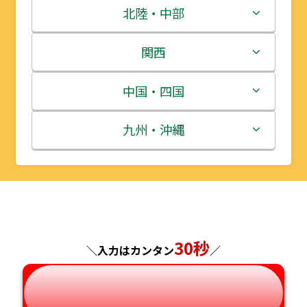
青森県
茨城県
北陸・中部
岩手県
栃木県
新潟県
関西
宮城県
群馬県
富山県
三重県
中国・四国
秋田県
埼玉県
石川県
滋賀県
鳥取県
九州・沖縄
山形県
千葉県
福井県
京都府
島根県
福岡県
福島県
東京都
山梨県
大阪府
岡山県
佐賀県
神奈川県
長野県
兵庫県
広島県
長崎県
30秒
＼入力はカンタン
／
岐阜県
奈良県
山口県
熊本県