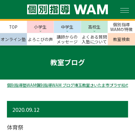
個別指導
TOP
小学生
中学生
高校生
WAMの特徴
講師からの
よくある質問
オンライン塾
よろこびの声
教室検索
メッセージ
入塾について
教室ブログ
個別指導塾WAM
個別指導WAM ブログ
埼玉教室
さいたま市
プラザ校のス
2020.09.12
体育祭