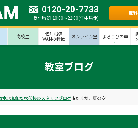
0120-20-7733
無料
受付時間 10:00～22:00(年中無休)
個別指導
高校生
オンライン塾
よろこびの声
WAMの特徴
教室ブログ
教室
北葛飾郡
松伏校のスタッフブログ
まだまだ、夏の空