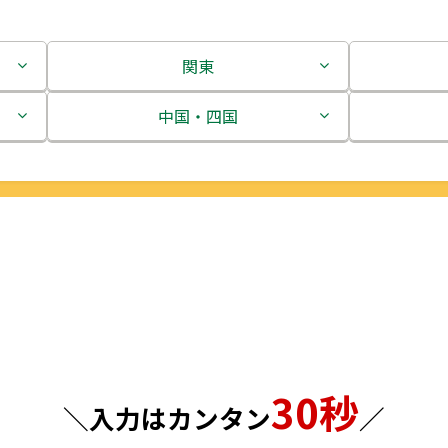
関東
茨城県
中国・四国
栃木県
鳥取県
群馬県
島根県
埼玉県
岡山県
千葉県
広島県
東京都
山口県
30秒
神奈川県
徳島県
＼入力はカンタン
／