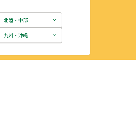
北陸・中部
新潟県
九州・沖縄
富山県
福岡県
石川県
佐賀県
福井県
長崎県
山梨県
熊本県
長野県
大分県
岐阜県
宮崎県