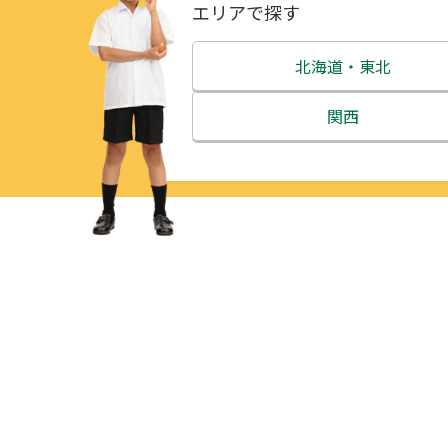
エリアで探す
北海道・東北
北海道
関西
青森県
三重県
岩手県
滋賀県
宮城県
京都府
秋田県
大阪府
山形県
兵庫県
福島県
奈良県