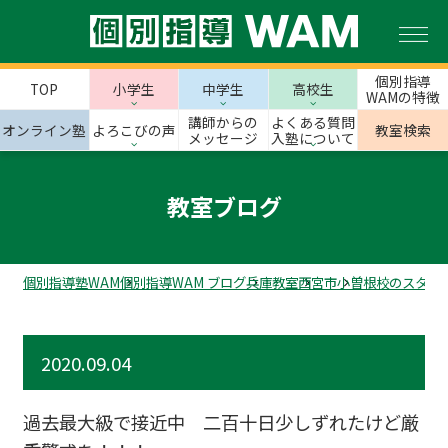
個別指導
TOP
小学生
中学生
高校生
WAMの特徴
講師からの
よくある質問
オンライン塾
よろこびの声
教室検索
メッセージ
入塾について
教室ブログ
個別指導塾WAM
個別指導WAM ブログ
兵庫教室
西宮市
小曽根校のスタッ
2020.09.04
過去最大級で接近中 二百十日少しずれたけど厳