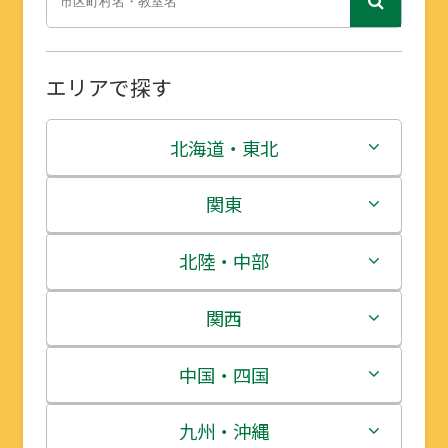
エリアで探す
北海道・東北
北海道
関東
青森県
茨城県
北陸・中部
岩手県
栃木県
新潟県
関西
宮城県
群馬県
富山県
三重県
中国・四国
秋田県
埼玉県
石川県
滋賀県
鳥取県
九州・沖縄