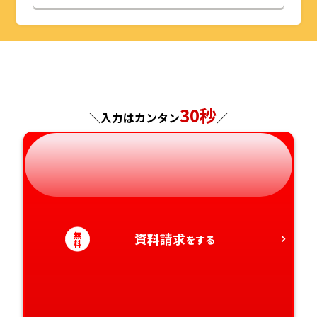
山形県
千葉県
福井県
京都府
島根県
福岡県
福島県
東京都
山梨県
大阪府
岡山県
佐賀県
神奈川県
長野県
兵庫県
広島県
長崎県
30秒
＼入力はカンタン
／
岐阜県
奈良県
山口県
熊本県
静岡県
和歌山県
徳島県
大分県
愛知県
香川県
宮崎県
無
資料請求
をする
料
愛媛県
鹿児島県
高知県
沖縄県