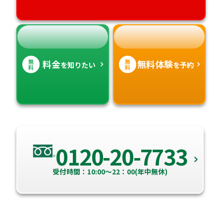
無
無
料金
無料体験
を知りたい
を予約
料
料
0120-20-7733
受付時間：10:00～22：00(年中無休)