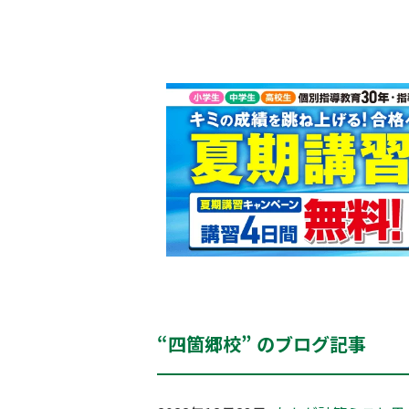
“四箇郷校” のブログ記事