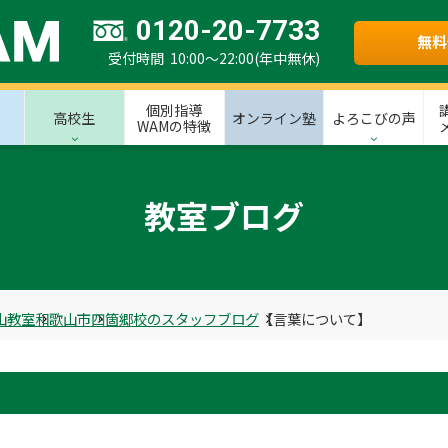
0120-20-7733
無料
受付時間 10:00～22:00(年中無休)
個別指導
高校生
オンライン塾
よろこびの声
WAMの特徴
教室ブログ
山教室
和歌山市
四箇郷校のスタッフブログ
【言葉について】