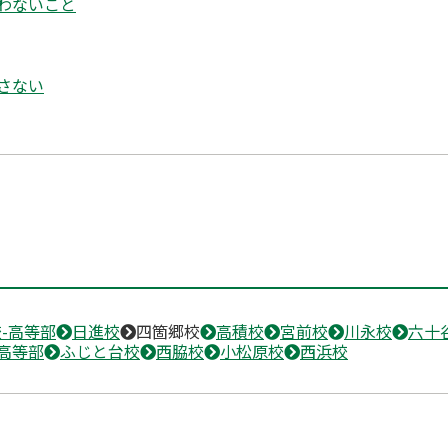
わないこと
さない
-高等部
日進校
四箇郷校
高積校
宮前校
川永校
六十
高等部
ふじと台校
西脇校
小松原校
西浜校