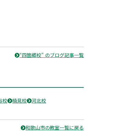
“四箇郷校” のブログ記事一覧
谷校
楠見校
河北校
和歌山市の教室一覧に戻る