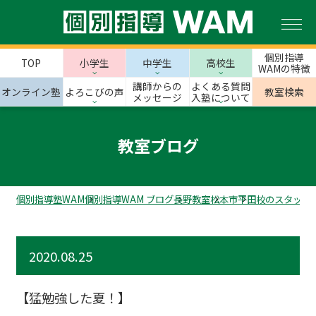
個別指導
TOP
小学生
中学生
高校生
WAMの特徴
講師からの
よくある質問
オンライン塾
よろこびの声
教室検索
メッセージ
入塾について
教室ブログ
個別指導塾WAM
個別指導WAM ブログ
長野教室
松本市
平田校のスタッフ
2020.08.25
【猛勉強した夏！】