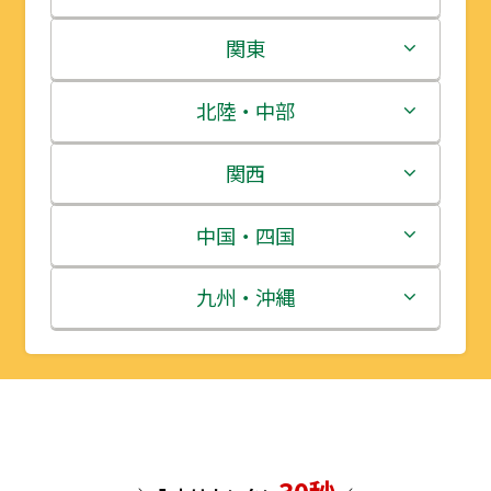
北海道
関東
青森県
茨城県
北陸・中部
岩手県
栃木県
新潟県
関西
宮城県
群馬県
富山県
三重県
中国・四国
秋田県
埼玉県
石川県
滋賀県
鳥取県
九州・沖縄
山形県
千葉県
福井県
京都府
島根県
福岡県
福島県
東京都
山梨県
大阪府
岡山県
佐賀県
神奈川県
長野県
兵庫県
広島県
長崎県