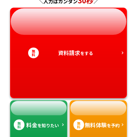
30秒
＼入力はカンタン
／
岐阜県
奈良県
山口県
熊本県
静岡県
和歌山県
徳島県
大分県
愛知県
香川県
宮崎県
無
資料請求
をする
料
愛媛県
鹿児島県
高知県
沖縄県
無
無
料金
無料体験
を知りたい
を予約
料
料