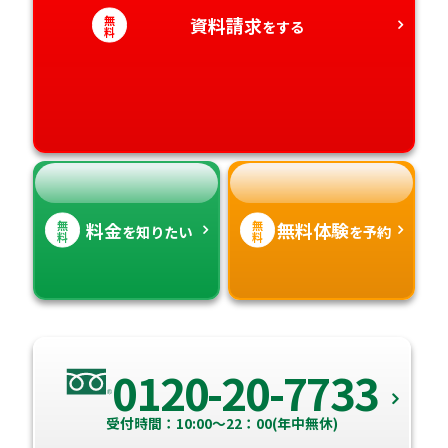
無
資料請求
をする
愛知県
料
香川県
宮崎県
愛媛県
鹿児島県
高知県
沖縄県
無
無
料金
無料体験
を知りたい
を予約
料
料
0120-20-7733
受付時間：10:00～22：00(年中無休)