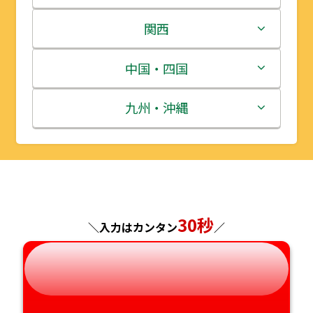
岩手県
栃木県
新潟県
関西
宮城県
群馬県
富山県
三重県
中国・四国
秋田県
埼玉県
石川県
滋賀県
鳥取県
九州・沖縄
山形県
千葉県
福井県
京都府
島根県
福岡県
福島県
東京都
山梨県
大阪府
岡山県
佐賀県
神奈川県
長野県
30秒
兵庫県
広島県
長崎県
＼入力はカンタン
／
岐阜県
奈良県
山口県
熊本県
静岡県
和歌山県
徳島県
大分県