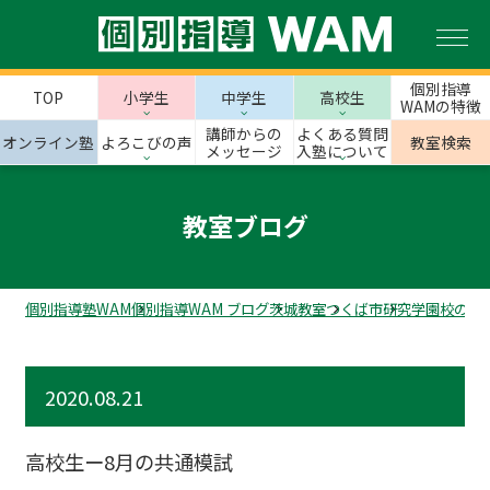
個別指導
TOP
小学生
中学生
高校生
WAMの特徴
講師からの
よくある質問
オンライン塾
よろこびの声
教室検索
メッセージ
入塾について
教室ブログ
個別指導塾WAM
個別指導WAM ブログ
茨城教室
つくば市
研究学園校のス
2020.08.21
高校生ー8月の共通模試