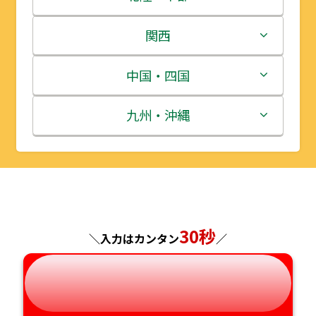
岩手県
栃木県
新潟県
関西
宮城県
群馬県
富山県
三重県
中国・四国
秋田県
埼玉県
石川県
滋賀県
鳥取県
九州・沖縄
山形県
千葉県
福井県
京都府
島根県
福岡県
福島県
東京都
山梨県
大阪府
岡山県
佐賀県
神奈川県
長野県
兵庫県
広島県
長崎県
30秒
＼入力はカンタン
／
岐阜県
奈良県
山口県
熊本県
静岡県
和歌山県
徳島県
大分県