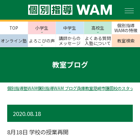
個別指導
TOP
小学生
中学生
高校生
WAMの特徴
講師からの
よくある質問
オンライン塾
よろこびの声
教室検索
メッセージ
入塾について
教室ブログ
個別指導塾WAM
個別指導WAM ブログ
兵庫教室
尼崎市
園田校のスタッフ
2020.08.18
8月18日 学校の授業再開