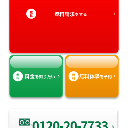
愛知県
香川県
無
資料請求
宮崎県
をする
料
愛媛県
鹿児島県
高知県
沖縄県
無
無
料金
無料体験
を知りたい
を予約
料
料
0120-20-7733