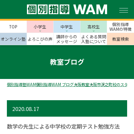
個別指導
TOP
小学生
中学生
高校生
WAMの特徴
講師からの
よくある質問
オンライン塾
よろこびの声
教室検索
メッセージ
入塾について
教室ブログ
個別指導塾WAM
個別指導WAM ブログ
大阪教室
大阪市
沢之町校のスタッ
2020.08.17
数学の先生による中学校の定期テスト勉強方法