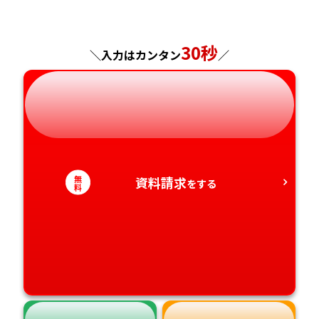
佐賀県
神奈川県
長野県
兵庫県
広島県
長崎県
30秒
＼入力はカンタン
／
岐阜県
奈良県
山口県
熊本県
静岡県
和歌山県
徳島県
大分県
愛知県
香川県
宮崎県
無
資料請求
をする
料
愛媛県
鹿児島県
高知県
沖縄県