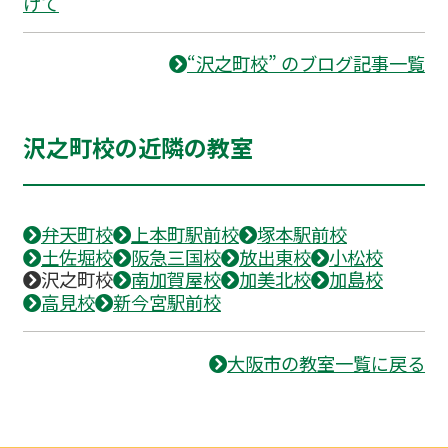
けて
“沢之町校” のブログ記事一覧
沢之町校の近隣の教室
弁天町校
上本町駅前校
塚本駅前校
土佐堀校
阪急三国校
放出東校
小松校
沢之町校
南加賀屋校
加美北校
加島校
高見校
新今宮駅前校
大阪市の教室一覧に戻る