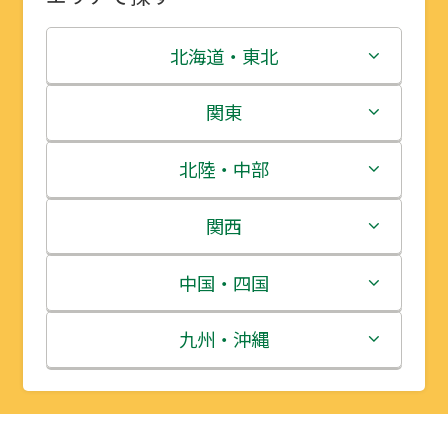
北海道・東北
北海道
関東
青森県
茨城県
北陸・中部
岩手県
栃木県
新潟県
関西
宮城県
群馬県
富山県
三重県
中国・四国
秋田県
埼玉県
石川県
滋賀県
鳥取県
九州・沖縄
山形県
千葉県
福井県
京都府
島根県
福岡県
福島県
東京都
山梨県
大阪府
岡山県