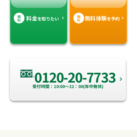
無
無
料金
無料体験
を知りたい
を予約
料
料
0120-20-7733
受付時間：10:00～22：00(年中無休)