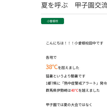
夏を呼ぶ 甲子園交流
小曽根校
こんにちは！！！小曾根校田中です
各地で
38℃
を超えました
猛暑というより酷暑です
1都7県に「熱中症警戒アラート」発
群馬県伊勢崎は
40℃
を越えました
甲子園では夏の大会ではなく