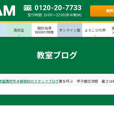
0120-20-7733
無料
受付時間 10:00～22:00(年中無休)
個別指導
高校生
オンライン塾
よろこびの声
WAMの特徴
教室ブログ
教室
西宮市
小曽根校のスタッフブログ
夏を呼ぶ 甲子園交流戦 暑さは4