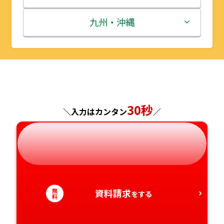
秋田県
埼玉県
石川県
滋賀県
鳥取県
九州・沖縄
山形県
千葉県
福井県
京都府
島根県
福岡県
福島県
東京都
山梨県
大阪府
岡山県
佐賀県
神奈川県
長野県
兵庫県
広島県
長崎県
30秒
＼入力はカンタン
／
岐阜県
奈良県
山口県
熊本県
静岡県
和歌山県
徳島県
大分県
愛知県
香川県
宮崎県
無
資料請求
をする
料
愛媛県
鹿児島県