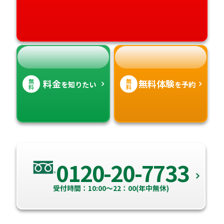
高知県
沖縄県
無
無
料金
無料体験
を知りたい
を予約
料
料
0120-20-7733
受付時間：10:00～22：00(年中無休)