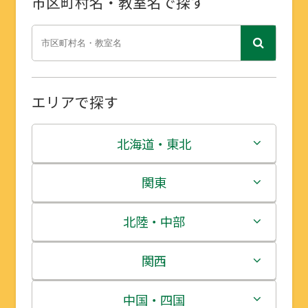
市区町村名・教室名で探す
エリアで探す
北海道・東北
北海道
関東
青森県
茨城県
北陸・中部
岩手県
栃木県
新潟県
関西
宮城県
群馬県
富山県
三重県
中国・四国