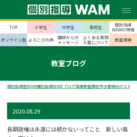
個別指導
TOP
小学生
中学生
高校生
WAMの特徴
講師からの
よくある質問
オンライン塾
よろこびの声
教室検索
メッセージ
入塾について
教室ブログ
個別指導塾WAM
個別指導WAM ブログ
兵庫教室
西宮市
小曽根校のスタッ
2020.08.29
長期政権は永遠には続かないってこと 新しい風