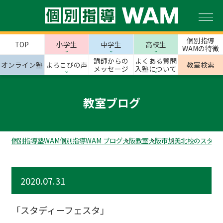
個別指導
TOP
小学生
中学生
高校生
WAMの特徴
講師からの
よくある質問
オンライン塾
よろこびの声
教室検索
メッセージ
入塾について
教室ブログ
個別指導塾WAM
個別指導WAM ブログ
大阪教室
大阪市
加美北校のスタッ
2020.07.31
「スタディーフェスタ」