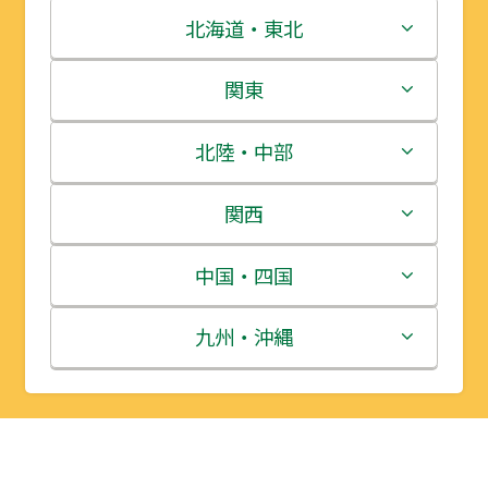
北海道・東北
北海道
関東
青森県
茨城県
北陸・中部
岩手県
栃木県
新潟県
関西
宮城県
群馬県
富山県
三重県
中国・四国
秋田県
埼玉県
石川県
滋賀県
鳥取県
九州・沖縄
山形県
千葉県
福井県
京都府
島根県
福岡県
福島県
東京都
山梨県
大阪府
岡山県
佐賀県