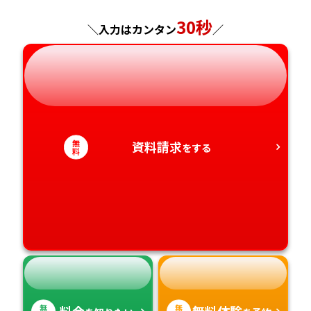
神奈川県
長野県
兵庫県
広島県
長崎県
30秒
＼入力はカンタン
／
岐阜県
奈良県
山口県
熊本県
静岡県
和歌山県
徳島県
大分県
愛知県
香川県
宮崎県
無
資料請求
をする
料
愛媛県
鹿児島県
高知県
沖縄県
無
無