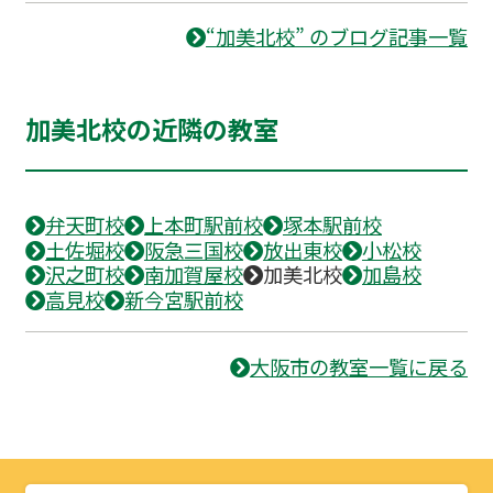
“加美北校” のブログ記事一覧
加美北校の近隣の教室
弁天町校
上本町駅前校
塚本駅前校
土佐堀校
阪急三国校
放出東校
小松校
沢之町校
南加賀屋校
加美北校
加島校
高見校
新今宮駅前校
大阪市の教室一覧に戻る